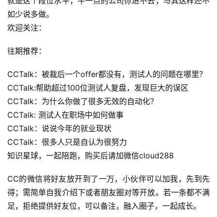
就是这个段位水平，牛一点的公司你进不去，与其这样还不
码
如少说多做。
欢迎关注：
常
用
往期推荐：
链
接
CCTalk：被裁后一个offer都没有，测试人的问题在哪里？
CCTalk:帮助超过100位测试人复盘，发现巨大的误区
CCTalk：为什么你做了很多无效的自动化？
CCTalk: 测试人在职场中如何做事
CCTalk：说说今年的就业现状
CCTalk：很多人只是自认为很努力
知识星球，一起陪跑，购买后请加微信cloud288
CC的微信将好友放开到了一万，小伙伴可以加我，先到先
得；需简单自我介绍下或者朋友圈对等开放。若一条都不满
足，拒绝提供好友位，可以备注，融入圈子，一起成长。