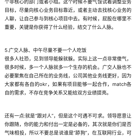
个非核心的部门或者小组。这个时候不要气馁试着调整业务
A
目标，尽量向核心业务目标靠近，或者主动去找核心业务的
I
人聊，让自己参与到核心项目中去。有时候，屁股在哪里不
实
重要，关键是你获得了什么经验，结交了什么人脉。
干
群
5.广交人脉、中午尽量不要一个人吃饭
运
很多人社恐，见到领导能躲就躲。实际上这一点非常傻气，
营
记
很多时候，多一个人脉就多一个生存的机会。广交人脉也不
录
必要聚焦在自己所在的业务线，公司其他业务线更好，因为
大家都有各自的okr，如果有项目能够一起合作，match各
经
自的需求，不存在竞争关系又能给双方业绩提亮。
验
教
程
还有一点:就是“跟对人”，但是这个可遇不可求。领导愿意让
你跟随，你的能力和付出一定是必备的，其次就是你们是否
软
气味相投，所以不要总是说谁是“舔狗”，在互联网行业，可
件