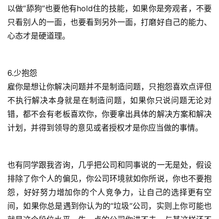
以做“舔狗”也要他有hold住的技能，如果你是旁观者，不要
应
只看别人的一面，也要看到另外一面，打磨好自己的能力、
用
心态才是硬道理。
登录
注册
服
务
6.少抱怨
项
目
雇你是想让你解决问题并不是制造问题，只抱怨喜欢点评但
不执行解决本身就是在制造问题，如果你只说问题无论对
A
错，都不会有老板喜欢你，你要拿出具体的解决方案和解决
I
计划，并得到领导的意见或者授权才是你应当做的事情。
提
示
词
也有同学跟我咨询，几乎把公司和同事说的一无是处，假设
排除了你个人的偏见，你公司环境就如你所说，你也不要抱
开
怨，好好努力增加你的个人竞争力，让自己的选择更有空
源
间，如果你总是遇到你认为的“垃圾”公司，实则上你可能也
代