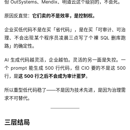
A
但 OutSystems、Mendix、明道云这个级别的，不会死。
I
实
原因反直觉：
它们卖的不是效率，是控制权。
干
群
企业买低代码不是在买「省代码」，是在买「可审计、可治
理、不会出现某个程序员凌晨三点写了个裸 SQL 删库跑
运
路」的确定性。
营
记
AI 生成代码越灵活，企业越怕。灵活的另一面是失控。一
录
个 prompt 能生成 500 行代码，但 CIO 要的不是这 500 
行，是
这 500 行之后不会成为审计噩梦
。
经
验
所以重型低代码稳了——不是因为技术先进，是因为治理需
教
求不可替代。
程
软
三层结局
件