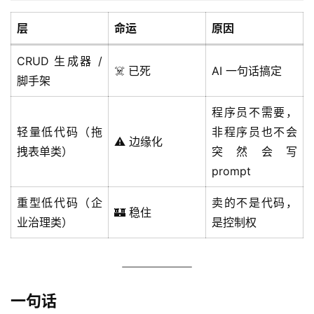
应
用
层
命运
原因
登录
注册
服
CRUD 生成器 /
☠️ 已死
AI 一句话搞定
务
脚手架
项
目
程序员不需要，
轻量低代码（拖
非程序员也不会
⚠️ 边缘化
A
拽表单类）
突然会写
I
prompt
提
示
重型低代码（企
卖的不是代码，
🏰 稳住
词
业治理类）
是控制权
开
源
代
一句话
码