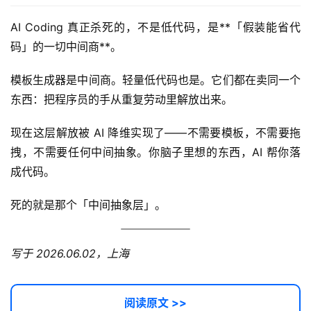
AI Coding 真正杀死的，不是低代码，是**「假装能省代
常
用
码」的一切中间商**。
链
接
模板生成器是中间商。轻量低代码也是。它们都在卖同一个
东西：把程序员的手从重复劳动里解放出来。
现在这层解放被 AI 降维实现了——不需要模板，不需要拖
拽，不需要任何中间抽象。你脑子里想的东西，AI 帮你落
成代码。
死的就是那个「中间抽象层」。
写于 2026.06.02，上海
阅读原文 >>