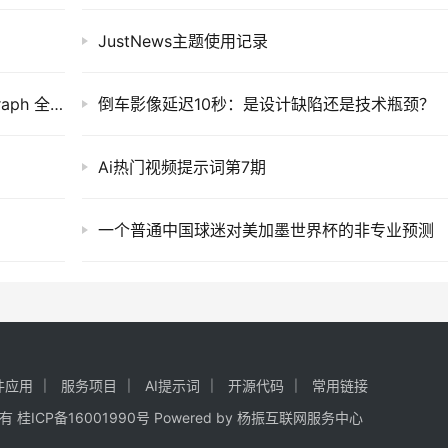
JustNews主题使用记录
Linux 性能问题排查利器——Perf 与 Flame Graph 全流程实践
倒车影像延迟10秒：是设计缺陷还是技术瓶颈？
Ai热门视频提示词第7期
一个普通中国球迷对美加墨世界杯的非专业预测
件应用
服务项目
AI提示词
开源代码
常用链接
权所有
桂ICP备16001990号
Powered by
杨振互联网服务中心