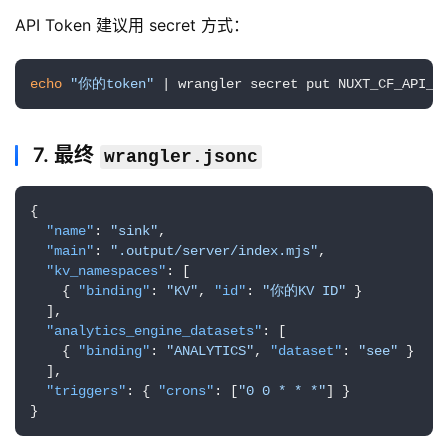
A
API Token 建议用 secret 方式：
I
实
echo
"你的token"
 | wrangler secret put NUXT_CF_API_T
干
群
7. 最终
wrangler.jsonc
运
营
{
记
"name"
:
"sink"
,
录
"main"
:
".output/server/index.mjs"
,
"kv_namespaces"
:
[
{
"binding"
:
"KV"
,
"id"
:
"你的KV ID"
}
经
]
,
验
"analytics_engine_datasets"
:
[
教
{
"binding"
:
"ANALYTICS"
,
"dataset"
:
"see"
}
程
]
,
"triggers"
:
{
"crons"
:
[
"0 0 * * *"
]
}
}
软
件