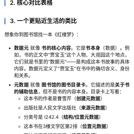
2. 核心对比表格
A
I
3. 一个更贴近生活的类比
实
干
想象你到图书馆找一本《红楼梦》：
群
数据元
就像
书的核心内容
。它是
书本身
（数据）。例
如，书的正文中“贾宝玉”这个人物、大观园这个地点，
运
它们就是书里的“数据元”——是构成这本书故事的具体
营
内容。数据元定义了“贾宝玉”在书中的确切含义、身份
记
和关系。
录
元数据
就像
图书馆的图书目录卡
。它描述的是
关于书
的辅助信息
，但不是书的内容本身。目录卡上写着：
经
这本书的作者是曹雪芹（
创建元数据
）
验
出版社是人民文学出版社（
来源元数据
）
教
程
分类号是 I242.4（
结构/位置元数据
）
这本书在3楼文学区第2排（
位置元数据
）
软