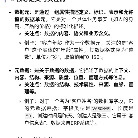
数据元
：是
通过一组属性描述定义、标识、表示和允许
值的数据单元
。它是对一个具体业务事实（如人的身
高、产品的价格）的标准化描述。
关注点
：数据的
内容、语义和业务含义
。
例子
：“客户年龄”作为一个数据元，关注的是“客
户”这个实体的“年龄”属性，其数据格式应为“整
数”，单位为“岁”，取值范围“0-150”。
元数据
：是
关于数据的数据
，它描述了数据的
上下文、
内容、结构、来源、质量、位置、管理方式
等信息。
关注点
：数据的
结构、技术属性、来源、血缘、管
理等
。
例子
：对于一个名为“客户姓名”的数据库字段，它
的元数据包括：字段类型是
、长度是
VARCHAR
、创建时间是昨天、创建人是张三、它属于“客
50
户信息表”、数据来自ERP系统等。