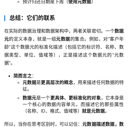
预计归还日期是下周（
使用元数据
）
件
应
总结：它们的联系
用
在实际的数据治理和数据架构中，两者关联密切。一个
数据
登录
注册
服
元
的定义本身，就是一组
元数据
的集合。例如，对“客户年
务
龄”这个数据元的标准化描述（包括它的标识符、名称、数
项
据类型、单位、值域等），正是描述这个数据元的“元数
目
据”。
A
简而言之
：
I
元数据
是
更高层次的概念
，用来描述任何数据的特
提
征。
示
数据元
是一个
更具体、更标准化的对象
，它本身是
词
一个核心的数据内容单元，而描述它的那些属性
（名称、ID、格式、值域等）
就是元数据
。
开
源
所以，当你在思考区别时，可以记住：
元数据描述数据，数