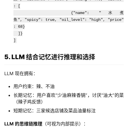
: [
{"name": "水煮
鱼", "spicy": true, "oil_level": "high", "price"
: 68}
]}
]
5. LLM 结合记忆进行推理和选择
LLM 现在拥有：
用户约束：辣、不油
长期记忆：用户喜欢“少油麻辣香锅”，讨厌“油大”的菜
（辣子鸡反馈）
短期记忆：三家候选店铺及菜品油量标注
LLM 的思维链推理
（可视为内部提示）：