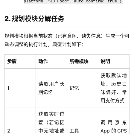
platform: "JD_Food", auto_confirm: true }
2. 规划模块分解任务
规划模块根据当前状态（已有意图、缺失信息）生成一个可
动态调整的执行计划。典型计划如下：
步骤
动作
所需模块
说明
获取默认地
读取用户长
址、历史口
1
记忆
期记忆
味偏好、常
用支付方式
获取实时位
置（若记忆
调用京东
2
中无地址或
工具
App的GPS