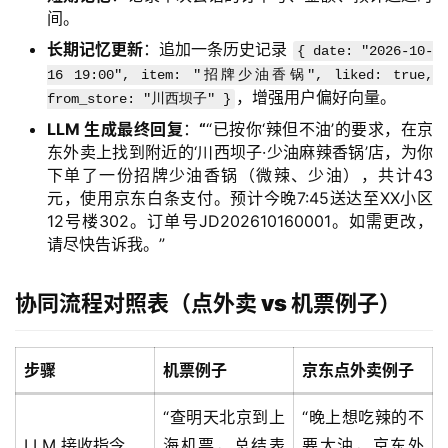
A
间。
I
长期记忆更新
：追加一条历史记录
{ date: "2026-10-
提
16 19:00", item: "招牌少油香锅", liked: true,
示
，增强用户偏好向量。
from_store: "川西坝子" }
词
LLM 生成最终回复
：
“
“已按你‘辣但不油’的要求，在京
东外卖上找到附近的‘川西坝子·少油麻辣香锅’店，为你
开
下单了一份招牌少油香锅（微辣、少油），共计43
源
元，使用京东白条支付。预计今晚7:45送达至XX小区
代
12号楼302。订单号JD202610160001。如需更改，
码
请尽快告诉我。”
常
协同流程对照表（点外卖 vs 机票例子）
用
链
接
步骤
机票例子
京东点外卖例子
“查明天北京到上
“晚上想吃辣的不
LLM 接收指令
海机票，总结表
要太油，京东外