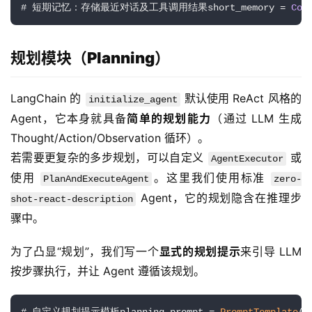
# 短期记忆：存储最近对话及工具调用结果short_memory = 
Con
规划模块（Planning）
LangChain 的 
 默认使用 ReAct 风格的 
initialize_agent
Agent，它本身就具备
简单的规划能力
（通过 LLM 生成 
Thought/Action/Observation 循环）。
若需要更复杂的多步规划，可以自定义 
 或
AgentExecutor
使用 
。这里我们使用标准 
PlanAndExecuteAgent
zero-
 Agent，它的规划隐含在推理步
shot-react-description
骤中。
为了凸显“规划”，我们写一个
显式的规划提示
来引导 LLM 
按步骤执行，并让 Agent 遵循该规划。