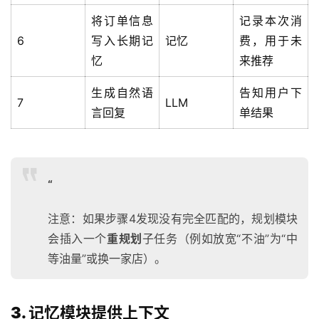
将订单信息
记录本次消
6
写入长期记
记忆
费，用于未
忆
来推荐
生成自然语
告知用户下
7
LLM
言回复
单结果
“
注意：如果步骤4发现没有完全匹配的，规划模块
会插入一个
重规划
子任务（例如放宽“不油”为“中
等油量”或换一家店）。
3. 记忆模块提供上下文