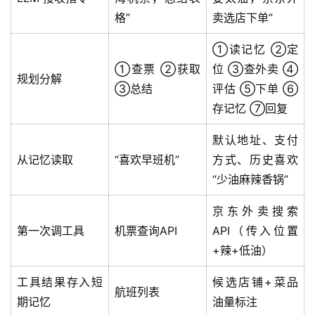
格”
卖选店下单”
①读记忆 ②定
①查票 ②获取
位 ③查外卖 ④
规划分解
③总结
评估 ⑤下单 ⑥
存记忆 ⑦回复
默认地址、支付
从记忆读取
“喜欢早班机”
方式、历史喜欢
“少油麻辣香锅”
京东外卖搜索
第一次调工具
机票查询API
API（传入位置
+辣+低油）
工具结果存入短
候选店铺+菜品
航班列表
期记忆
油量标注