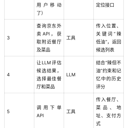
用户移动
定位接口
了）
查询京东外
传入位置、
卖API，获
关键词“辣
3
工具
取附近餐厅
低油”，返回
及菜品
候选列表
让LLM评估
结合“辣但不
候选结果，
油”约束和记
4
LLM
选择最佳餐
忆中的历史
厅和菜品
评分
传入餐厅、
调用下单
菜品、地
5
工具
API
址、支付方
式