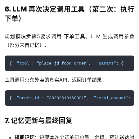
录
6. LLM 再次决定调用工具（第二次：执行
下单）
经
验
规划模块步骤5要求调用 
下单工具
。LLM 生成调用参数
教
（部分来自记忆）：
程
软
{
"tool"
:
"place_jd_food_order"
,
"params"
:
{
"s
件
应
工具调用京东外卖的真实API，返回订单结果：
用
{
"order_id"
:
"JD202610160001"
,
"total_amount"
:
43
登录
注册
服
务
项
7. 记忆更新与最终回复
目
短期记忆
：记录本次会话的订单号、金额、预计送达时