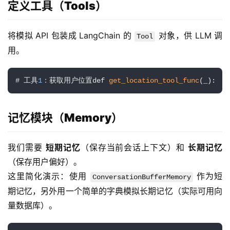
定义工具（Tools）
将模拟 API 包装成 LangChain 的 
 对象，供 LLM 调
Tool
用。
# 工具
1
：获取用户位置def 
get_location_tool_func
(_):   
记忆模块（Memory）
我们需要 
短期记忆
（保存当前会话上下文）和 
长期记忆
（保存用户偏好）。
这里简化演示：使用 
 作为短
ConversationBufferMemory
期记忆，另外用一个简单的字典模拟长期记忆（实际可用向
量数据库）。