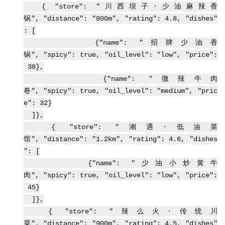
{ "store": "川西坝子·少油麻辣香
锅", "distance": "800m", "rating": 4.8, "dishes"
: [
{"name": "招牌少油香
锅", "spicy": true, "oil_level": "low", "price":
38},
{"name": "微辣牛肉
卷", "spicy": true, "oil_level": "medium", "pric
e": 32}
]},
{ "store": "湘遇·低油菜
馆", "distance": "1.2km", "rating": 4.6, "dishes
": [
{"name": "少油小炒黄牛
肉", "spicy": true, "oil_level": "low", "price":
45}
]},
{ "store": "辣么火·传统川
菜", "distance": "900m", "rating": 4.5, "dishes"