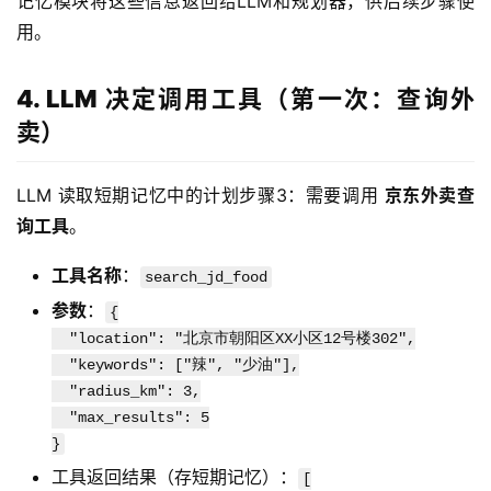
记忆模块将这些信息返回给LLM和规划器，供后续步骤使
用。
4. LLM 决定调用工具（第一次：查询外
卖）
LLM 读取短期记忆中的计划步骤3：需要调用 
京东外卖查
询工具
。
工具名称
：
search_jd_food
参数
：
{
"location": "北京市朝阳区XX小区12号楼302",
"keywords": ["辣", "少油"],
"radius_km": 3,
"max_results": 5
}
工具返回结果（存短期记忆）：
[