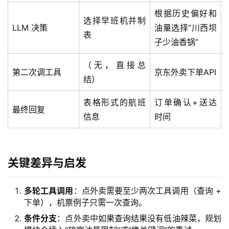
根据历史偏好和
选择早班机并制
LLM 决策
油量选择“川西坝
表
子少油香锅”
（无，直接总
第二次调工具
京东外卖下单API
结）
表格形式的航班
订单确认+送达
最终回复
信息
时间
关键差异与启发
多轮工具调用
：点外卖需要至少两次工具调用（查询 +
下单），机票例子只需一次查询。
条件分支
：点外卖中如果查询结果没有低油辣菜，规划