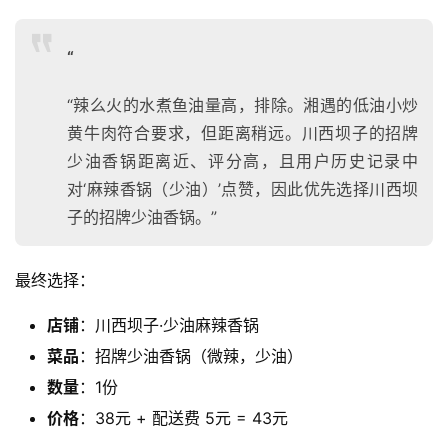
“
“辣么火的水煮鱼油量高，排除。湘遇的低油小炒
黄牛肉符合要求，但距离稍远。川西坝子的招牌
少油香锅距离近、评分高，且用户历史记录中
对‘麻辣香锅（少油）’点赞，因此优先选择川西坝
子的招牌少油香锅。”
A
I
最终选择：
实
干
店铺
：川西坝子·少油麻辣香锅
群
菜品
：招牌少油香锅（微辣，少油）
数量
：1份
运
营
价格
：38元 + 配送费 5元 = 43元
记