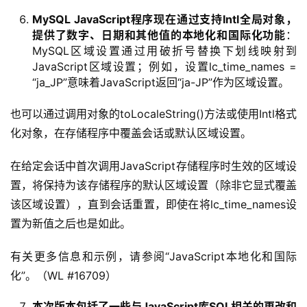
登录
注册
服
MySQL JavaScript程序现在通过支持Intl全局对象，
提供了数字、日期和其他值的本地化和国际化功能
：
务
MySQL区域设置通过用破折号替换下划线映射到
项
JavaScript区域设置；例如，设置lc_time_names =
目
“ja_JP”意味着JavaScript返回“ja-JP”作为区域设置。
A
也可以通过调用对象的toLocaleString()方法或使用Intl格式
I
化对象，在存储程序中覆盖会话或默认区域设置。
提
示
在给定会话中首次调用JavaScript存储程序时生效的区域设
词
置，将保持为该存储程序的默认区域设置（除非它显式覆盖
该区域设置），直到会话重置，即使在将lc_time_names设
开
置为新值之后也是如此。
源
代
有关更多信息和示例，请参阅“JavaScript本地化和国际
码
化”。（WL #16709）
常
本次版本包括了一些与JavaScript库SQL相关的更改和