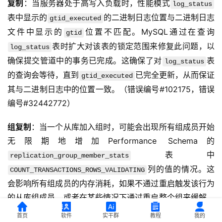
复制
：当服务器处于高写入负载时，性能模式
log_status
表中显示的
的二进制日志位置与二进制日志
gtid_executed
文件中显示的
位置不匹配。MySQL通过在查询
gtid
表时扩大对该表的锁定范围来修复此问题，以
log_status
确保提交管道中的事务已完成。这确保了对
表
log_status
的查询会等待，直到
已完全更新，从而保证
gtid_executed
其与二进制日志中的位置一致。（错误编号#102175，错误
编号#32442772）
组复制
：当一个从库加入组时，可能会出现所有组成员开始
无限期地增加Performance Schema的
表中
replication_group_member_stats
列的值的情况。这
COUNT_TRANSACTIONS_ROWS_VALIDATING
会影响所有组成员的内存消耗，如果不通过重启触发该行为
的从库组成员，或者在某些情况下通过重启整个组来缓解，
最终可能会导致系统颠簸。
首页
软件
实干群
教程
我的