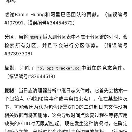
问题。
感谢Baolin Huang和阿里巴巴团队的贡献。（错误编号
#107991，错误编号#34454572）
分区
：当将
插入到分区表中不属于分区键的列时，会
NOW()
检索所有分区，并且不会进行分区修剪。（错误编号
#37397306）
复制
：消除了
中潜在的竞态条件。
rpl_opt_tracker.cc
（错误编号#37644518）
复制
：当日志清理器分析中继日志文件时，它首先会搜索一
个起始点（例如轮换事件或事务结束点），但在某些情况
下，可能会因为认为包含所需GTID的二进制日志文件没有
相关数据而将其删除，这会导致时间点恢复过程在等待应用
缺失的GTID时无限期挂起。现在发生这种情况时，在确定
起始点之前，分析过程会跳过对事务边界的解析。（错误编