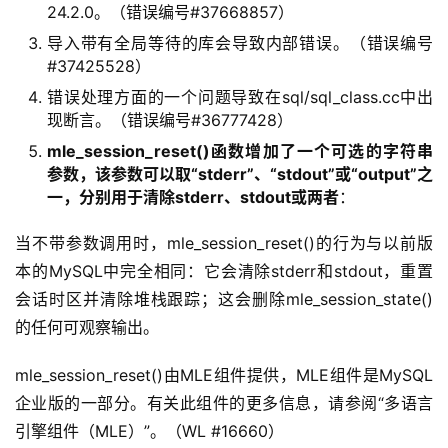
24.2.0。（错误编号#37668857）
干
群
导入带有全局等待的库会导致内部错误。（错误编号
#37425528）
运
错误处理方面的一个问题导致在sql/sql_class.cc中出
营
现断言。（错误编号#36777428）
记
mle_session_reset()函数增加了一个可选的字符串
录
参数，该参数可以取“stderr”、“stdout”或“output”之
一，分别用于清除stderr、stdout或两者
：
经
当不带参数调用时，mle_session_reset()的行为与以前版
验
教
本的MySQL中完全相同：它会清除stderr和stdout，重置
程
会话时区并清除堆栈跟踪；这会删除mle_session_state()
的任何可观察输出。
软
件
mle_session_reset()由MLE组件提供，MLE组件是MySQL
应
企业版的一部分。有关此组件的更多信息，请参阅“多语言
用
引擎组件（MLE）”。（WL #16660）