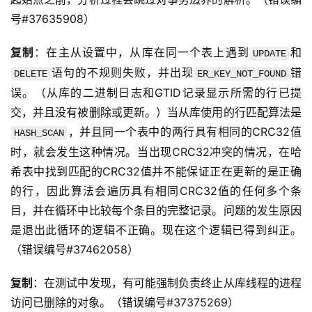
号#37635908）
复制
：在主从设置中，从库在同一个表上遇到
和
UPDATE
语句的不规则失败，并出现
错
DELETE
ER_KEY_NOT_FOUND
误。（从库的二进制日志和GTID记录显示所需的行已提
交，并且没有被删除或更新。）当从库使用的行匹配算法是
，并且同一个表中的两行具有相同的CRC32值
HASH_SCAN
时，就会发生这种情况。当出现CRC32冲突的情况，在哈
希表中找到匹配的CRC32值并不能保证正在更新的是正确
的行，因此算法会遍历具有相同CRC32值的任何多个条
目，并在循环中比较每个条目的完整记录。问题的发生原因
是退出此循环的逻辑不正确。现在这个逻辑已得到纠正。
（错误编号#37462058）
复制
：在测试中发现，有可能强制负责终止从库线程的进程
访问已删除的对象。（错误编号#37375269）