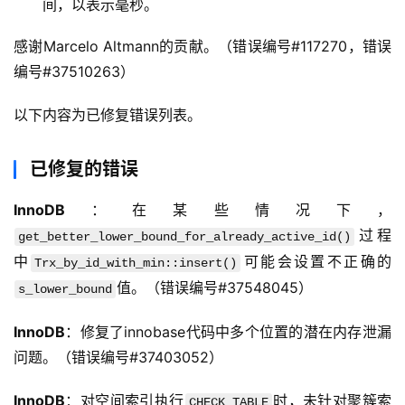
间，以表示毫秒。
感谢Marcelo Altmann的贡献。（错误编号#117270，错误
编号#37510263）
以下内容为已修复错误列表。
已修复的错误
InnoDB
：在某些情况下，
过程
get_better_lower_bound_for_already_active_id()
中
可能会设置不正确的
Trx_by_id_with_min::insert()
值。（错误编号#37548045）
s_lower_bound
InnoDB
：修复了innobase代码中多个位置的潜在内存泄漏
问题。（错误编号#37403052）
InnoDB
：对空间索引执行
时，未针对聚簇索
CHECK TABLE