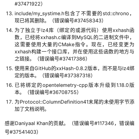
#37471922）
include/my_systime.h包含了不需要的std::chrono，
现已将其删除。（错误编号#37458343）
为了独立于lz4库（绑定的或源代码）使用xxhash函
数，已经将xxhash.c编译到MySQL的二进制文件中，
这需要使用大量的CMake指令。现在，已经变更为
xxhash构建一个接口库，并在使用这些函数的地方与
之链接。（错误编号#37417386）
使用来自GitHub的xxHash-0.8.2版本，而不是与lz4绑
定的版本。（错误编号#37387318）
已将绑定的opentelemetry-cpp版本升级到1.18.0版
本。（错误编号#36708755）
为Protocol::ColumnDefinition41末尾的未使用字节添
加了文档说明。
感谢Daniyaal Khan的贡献。（错误编号#117346，错误编
号#37541403）