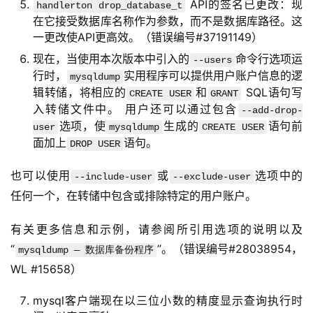
API的签名已更改：现
handlerton drop_database_t
在它接受数据库名称作为参数，而不是数据库路径。这
一更改使API更高效。（错误编号#37191149）
现在，当使用本次版本中引入的
命令行选项运
--users
行时，
实用程序可以提供用户账户信息的逻
mysqldump
辑转储，将相应的
和
SQL语句写
CREATE USER
GRANT
入转储文件中。 用户还可以通过包含
--add-drop-
选项，使
生成的
语句前
user
mysqldump
CREATE USER
面加上
语句。
DROP USER
也可以使用
或
选项中的
--include-user
--exclude-user
任何一个，在转储中包含或排除特定的用户账户。
有关更多信息和示例，请参阅所引用选项的说明以及
“
”。（错误编号#28038954，
mysqldump — 数据库备份程序
WL #15658）
mysql客户端现在以三位小数的精度显示查询执行时