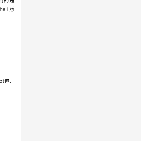
使用的是
ell 版
ot包、
。