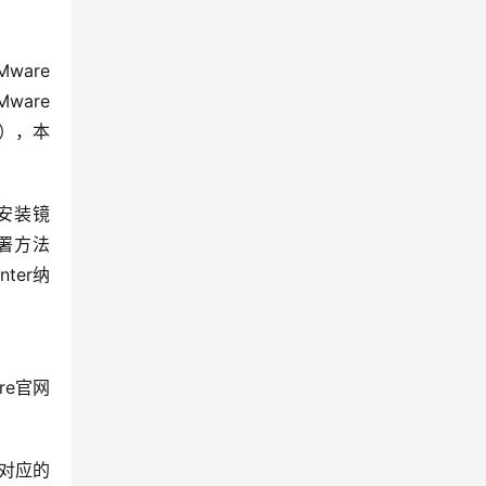
are 
are 
南），本
的安装镜
部署方法
ter纳
re官网
有对应的