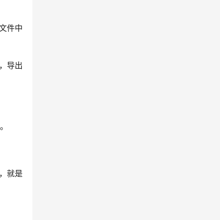
p 文件中
k，导出
了。
像，就是