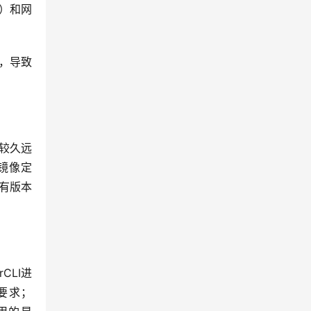
）和网
动，导致
比较久远
署镜像定
所有版本
CLI进
足要求；