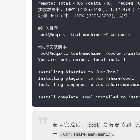
remote: Total 4485 (delta 748), reused 7
接收对象中: 100% (4485/4485), 1.12 MiB | 1
处理 delta 中: 100% (3203/3203), 完成.
#进入目录
root@huqi-virtual-machine:~# cd dool/
#执行安装脚本
root@huqi-virtual-machine:~/dool# ./inst
You are root, doing a local install
Installing binaries to /usr/bin/
Installing plugins  to /usr/share/dool/
Installing manpages to /usr/share/man/ma
Install complete. Dool installed to /usr
安装完成后，
会被安装到
dool
/
于
。
/usr/share/man/man1/