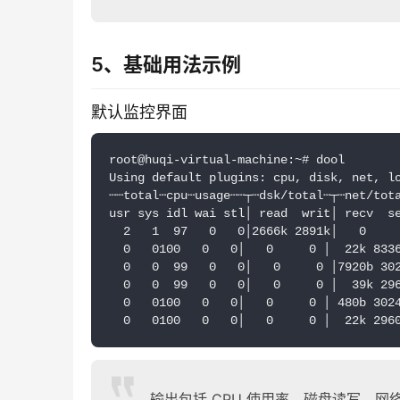
5、基础用法示例
默认监控界面
root@huqi-virtual-machine:~# dool
Using default plugins: cpu, disk, net, l
┄┄total┄cpu┄usage┄┄┬┄dsk/total┄┬┄net/tot
usr sys idl wai stl│ read  writ│ recv  s
  2   1  97   0   0│2666k 2891k│   0    
  0   0100   0   0│   0     0 │  22k 833
  0   0  99   0   0│   0     0 │7920b 30
  0   0  99   0   0│   0     0 │  39k 29
  0   0100   0   0│   0     0 │ 480b 302
  0   0100   0   0│   0     0 │  22k 296
输出包括 CPU 使用率、磁盘读写、