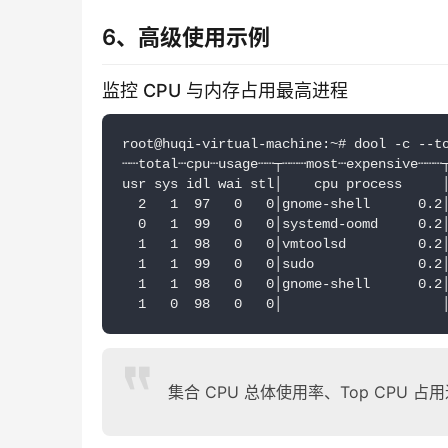
6、高级使用示例
监控 CPU 与内存占用最高进程
root@huqi-virtual-machine:~# dool -c --t
┄┄total┄cpu┄usage┄┄┬┄┄┄most┄expensive┄┄┄
usr sys idl wai stl│    cpu process     
  2   1  97   0   0│gnome-shell      0.2
  0   1  99   0   0│systemd-oomd     0.2
  1   1  98   0   0│vmtoolsd         0.2
  1   1  99   0   0│sudo             0.2
  1   1  98   0   0│gnome-shell      0.2
  1   0  98   0   0│                    
集合 CPU 总体使用率、Top CPU