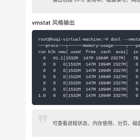
vmstat 风格输出
root@huqi-virtual-machine:~# dool --vmst
┄┄┄procs┄┄┄┬┄┄┄┄┄┄memory┄usage┄┄┄┄┄┬┄┄┄p
run blk new│ used  free  cach  avai│  in
  0   01.1│1532M  147M 1994M 2327M│   7B
  0   0   0│1532M  147M 1994M 2327M│   0
  0   0   0│1532M  147M 1994M 2327M│   0
  0   0   0│1532M  147M 1994M 2327M│   0
  0   0   0│1532M  147M 1994M 2327M│   0
  0   0   0│1532M  147M 1994M 2327M│   0
1.0   0   0│1532M  147M 1994M 2327M│   0
可查看进程状态、内存使用、分页、磁盘