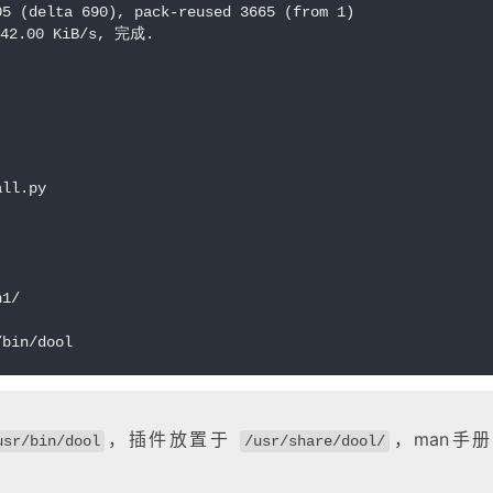
05 (delta 690), pack-reused 3665 (from 1)
42.00 KiB/s, 完成.
all.py
n1/
/bin/dool
，插件放置于
，man手
usr/bin/dool
/usr/share/dool/