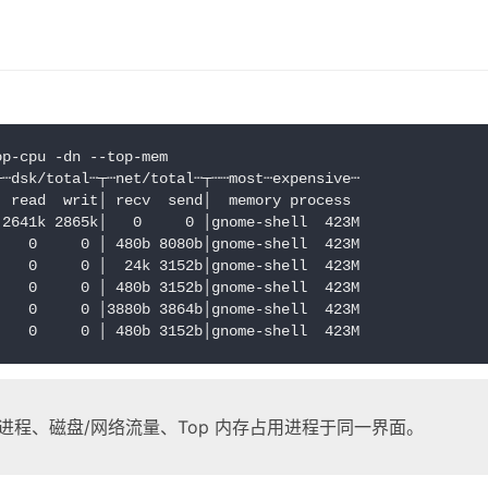
op-cpu -dn --top-mem
┬┄dsk/total┄┬┄net/total┄┬┄┄most┄expensive┄
│ read  writ│ recv  send│  memory process 
│2641k 2865k│   0     0 │gnome-shell  423M
│   0     0 │ 480b 8080b│gnome-shell  423M
│   0     0 │  24k 3152b│gnome-shell  423M
│   0     0 │ 480b 3152b│gnome-shell  423M
│   0     0 │3880b 3864b│gnome-shell  423M
│   0     0 │ 480b 3152b│gnome-shell  423M  
 占用进程、磁盘/网络流量、Top 内存占用进程于同一界面。