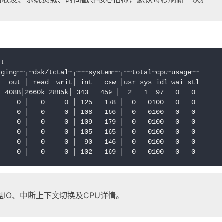
at
aging┄┄┬┄dsk/total┄┬┄┄┄system┄┄┬┄┄total┄cpu┄usage┄┄
   out │ read  writ│ int   csw │usr sys idl wai stl
  408B│2660k 2885k│ 343   459 │  2   1  97   0   0
     0 │   0     0 │ 125   178 │  0   0100   0   0
     0 │   0     0 │ 108   166 │  0   0100   0   0
     0 │   0     0 │ 109   179 │  0   0100   0   0
     0 │   0     0 │ 105   165 │  0   0100   0   0
     0 │   0     0 │  90   146 │  0   0100   0   0
     0 │   0     0 │ 102   169 │  0   0100   0   0
IO、中断上下文切换及CPU详情。