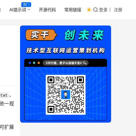
热门
目
AI提示词
开源代码
常用链接
登录
注册
、
stat
望统一视
可扩展