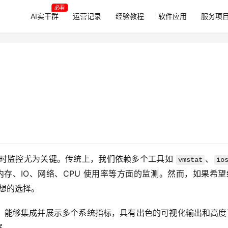
必看
AI实干群
运营记录
经验教程
软件应用
服务项
的实时监控尤为关键。传统上，我们依赖多个工具如 
、
vmstat
io
内存、IO、网络、CPU 使用率等方面的监测。然而，如果希
理想的选择。
，能够集成并展示多个系统指标，具有出色的可视化输出和高度
展。