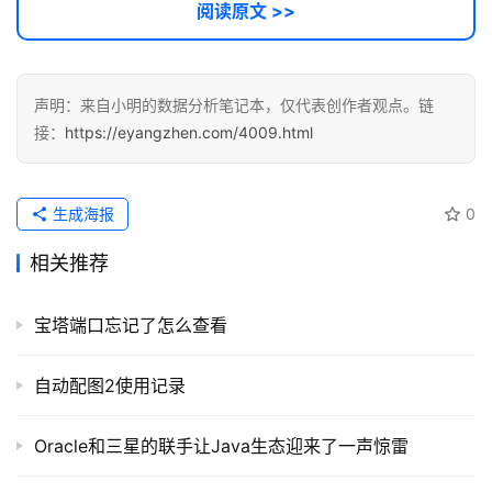
应
阅读原文 >>
用
登录
注册
服
声明：来自小明的数据分析笔记本，仅代表创作者观点。链
务
接：
https://eyangzhen.com/4009.html
项
目
生成海报
0
A
I
相关推荐
提
示
宝塔端口忘记了怎么查看
词
自动配图2使用记录
开
源
Oracle和三星的联手让Java生态迎来了一声惊雷
代
码