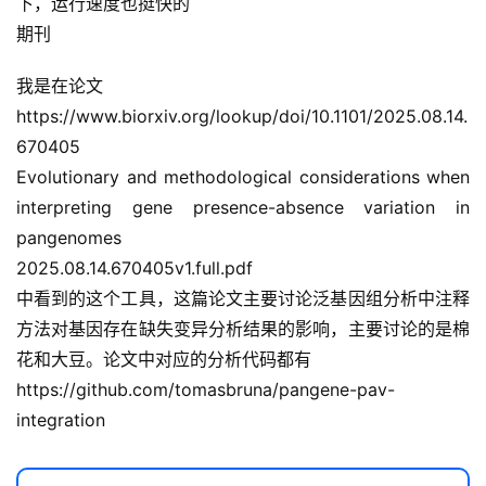
下，运行速度也挺快的
I
期刊
实
干
我是在论文
群
https://www.biorxiv.org/lookup/doi/10.1101/2025.08.14.
670405
运
Evolutionary and methodological considerations when 
营
interpreting gene presence-absence variation in 
记
pangenomes
录
2025.08.14.670405v1.full.pdf
中看到的这个工具，这篇论文主要讨论泛基因组分析中注释
经
验
方法对基因存在缺失变异分析结果的影响，主要讨论的是棉
教
花和大豆。论文中对应的分析代码都有
程
https://github.com/tomasbruna/pangene-pav-
integration
软
件