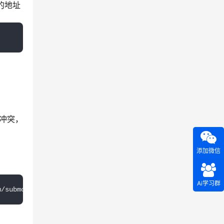
 的地址
的冲突，
添加微信
Ai学习群
m/submodules-
1.
git
branch
=
master
ignore
=
 all[submodul