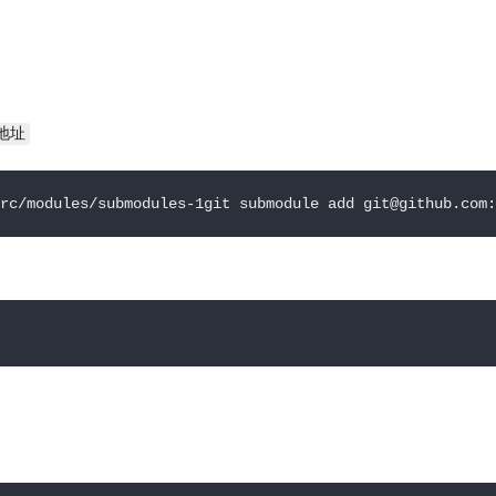
地址
les/submodules-1git submodule add git@github.com:fec