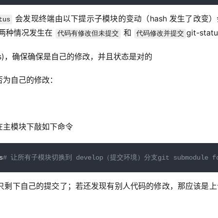
 会发现终端由以下提示子模块的变动（hash 发生了改变
tus
两种情况发生在 
 和 
git-stat
代码有修改但未提交
代码修改并提交
tus)，确保确保是自己的修改，并且状态是对的
否为自己的修改：
在主模块下敲如下命令
s
# 让所有子模块切换到 develop（提交环境）分支git submodule fore
只剩下自己的提交了；若还发现有别人代码的修改，那应该是上