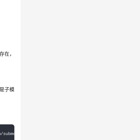
存在，
 是子模
m/submodules-1.git branch = master[submodule 
"src/module