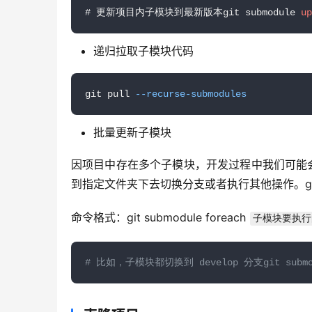
# 更新项目内子模块到最新版本git submodule 
up
递归拉取子模块代码
git pull 
--recurse-submodules
批量更新子模块
因项目中存在多个子模块，开发过程中我们可能
到指定文件夹下去切换分支或者执行其他操作。gi
命令格式：git submodule foreach 
子模块要执行
# 比如，子模块都切换到 develop 分支git submodul