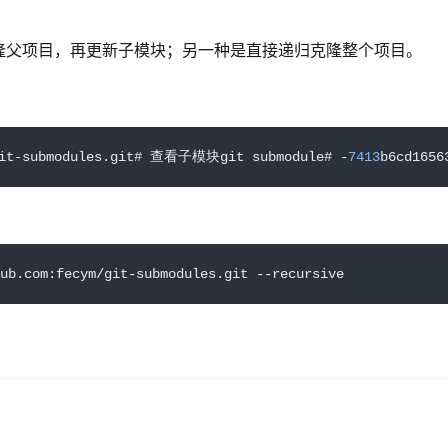
隆父项目，再更新子模块；另一种是直接递归克隆整个项目。
git-submodules.git# 查看子模块git submodule# -
7413
b6cd165
ub.com:fecym/git-submodules.git --recursive