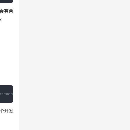
）会有两
us
ach git checkout develop# 让所有子模块拉取远端最新代码git sub
个开发