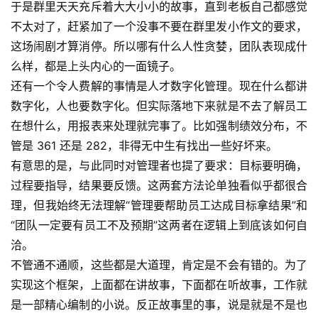
于是群里天天充斥着大大小小的故事，直到老板自己都感觉
不太对了，赶紧加了一个没事不要在群里发小作文的要求，
这场闹剧才算消停。所以哪有什么人性贪婪，团队表现成什
么样，都是上头内心的一面镜子。
还有一个令人费解的事情是人才数字化管理。现在什么都讲
A
数字化，人也要数字化。但实际落地下来就是不去了解员工
I
在想什么，用报表来处理就完事了。比如强制绩效分布，不
实
管是 361 还是 282，非得无中生有找出一些好坏来。
干
有意思的是，与此同时对管理者也提了要求：目标要明确，
群
过程要指导，结果要反馈。这两套方法论单独看似乎都很合
理，但我始终无法理解“管理要帮助员工达成目标拿结果”和
运
“团队一定要有员工不及预期”这两者在逻辑上到底该如何自
营
记
洽。
录
不管通不通顺，这些都是大道理，肯定是不会有错的。为了
实现这个框架，上面都在讲故事，下面都在听故事，工作就
经
是一部精心编制的小说。反正故事里的事，说是就是不是也
验