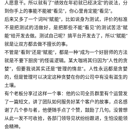
人愿意干。所以就有了“绩效在年初就已经决定”的说法，分
到你手上的事能不能被“看见”，你心里肯定能“看见”。
后来又多了一个词叫“赋能”，比如说身为测试，评价的标准
不是把测试的活做好，是把那些不能“看见”的测试苦活“赋
能”给开发去做。测试自己呢？搞平台开发去了，所以“赋能”
就是让双方都去做不擅长的事。
不管是“看到”还是“赋能”，都是一种“成为一个好厨师的方法
就是不要下厨房”的怪诞逻辑。某大咖将其归因为“人性的贪
婪”，但要我说其实还是“管理的惰怠”。人性永远都是贪婪
的，但是管理可以决定这种贪婪在你的公司中有没有滋生的
土壤。
有个老板分享过这样一个事：他的公司全员群里有个运营发
了一篇短文，讲了团队如何服务好某个客户的故事，点名感
谢了几个参与者，他便随手点了个赞，鼓励了几句。没曾想
从此一发不可收拾，各部门领导见状纷纷跟进，生怕没能领
会精神。