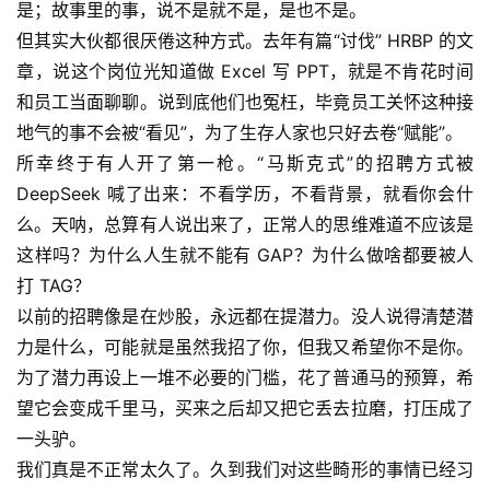
是；故事里的事，说不是就不是，是也不是。
教
但其实大伙都很厌倦这种方式。去年有篇“讨伐” HRBP 的文
程
章，说这个岗位光知道做 Excel 写 PPT，就是不肯花时间
和员工当面聊聊。说到底他们也冤枉，毕竟员工关怀这种接
软
地气的事不会被“看见”，为了生存人家也只好去卷“赋能”。
件
应
所幸终于有人开了第一枪。“马斯克式”的招聘方式被 
用
DeepSeek 喊了出来：不看学历，不看背景，就看你会什
么。天呐，总算有人说出来了，正常人的思维难道不应该是
登录
注册
服
这样吗？为什么人生就不能有 GAP？为什么做啥都要被人
务
打 TAG？
项
以前的招聘像是在炒股，永远都在提潜力。没人说得清楚潜
目
力是什么，可能就是虽然我招了你，但我又希望你不是你。
为了潜力再设上一堆不必要的门槛，花了普通马的预算，希
A
望它会变成千里马，买来之后却又把它丢去拉磨，打压成了
I
一头驴。
提
示
我们真是不正常太久了。久到我们对这些畸形的事情已经习