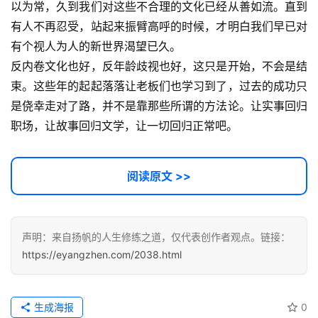
词
以为常，久到我们对这些不合理的文化已经从善如流。直到
有人不再忍受，站起来振臂高呼的时候，才明白我们早已对
开
有个视人为人的新世界渴望已久。
源
反内卷文化也好，反年龄歧视也好，这只是开始，不会是结
代
束。这些年的起起落落让老板们也学习到了，过去的成功只
码
是侥幸走对了路，并不是靠那些所谓的方法论。让实事回归
职场，让故事回归文学，让一切回归正常吧。
常
用
链
阅读原文 >>
接
声明：来自扬帆的人生修练之道，仅代表创作者观点。链接：
https://eyangzhen.com/2038.html
生成海报
0