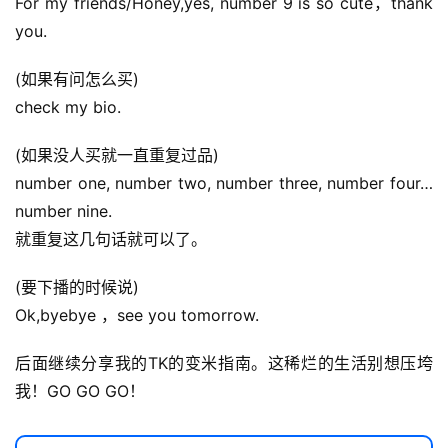
For my friends/Honey,yes, number 9 is so cute，thank 
I
you.
提
示
(如果有问怎么买)
词
check my bio.
开
(如果没人买就一直重复过品)
源
number one, number two, number three, number four…
代
number nine.
码
就重复这几句话就可以了。
常
(要下播的时候说)
用
链
Ok,byebye ，see you tomorrow.
接
后面继续分享我的TK的变米指南。这稀烂的生活别想压垮
我！GO GO GO！