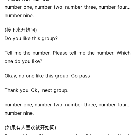
录
number one, number two, number three, number four…
number nine.
经
验
(接下来开始问)
教
Do you like this group?
程
Tell me the number. Please tell me the number. Which 
软
one do you like?
件
应
Okay, no one like this group. Go pass
用
Thank you. Ok，next group.
登录
注册
服
务
number one, number two, number three, number four…
项
number nine.
目
(如果有人喜欢就开始问)
A