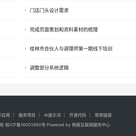
门店门头设计需求
完成页面策划和资料素材的梳理
桂林市合伙人与调理师第一期线下培训
调整部分系统逻辑
件应用
服务项目
AI提示词
开源代码
常用链接
权所有
桂ICP备16001990号
Powered by
杨振互联网服务中心