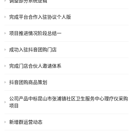
调整部分系统逻辑
目
完成平台合作入驻协议个人版
A
I
提
项目推进情况阶段总结一
示
词
成功入驻抖音团购门店
开
完成门店合伙人邀请体系
源
代
抖音团购商品策划
码
公司产品中标昆山市张浦镇社区卫生服务中心理疗仪采购
常
项目
用
链
新增群运营动态
接