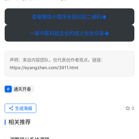
运
营
记
查看微信小程序长按识别二维码
录
一家中医科技企业的线上化全记录
经
验
教
声明：来自内容团队，仅代表创作者观点。链接：
程
https://eyangzhen.com/3911.html
软
件
通天开泰
应
用
生成海报
0
登录
注册
服
相关推荐
务
项