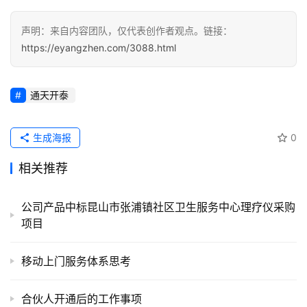
录
声明：来自内容团队，仅代表创作者观点。链接：
经
https://eyangzhen.com/3088.html
验
教
程
通天开泰
软
生成海报
0
件
应
相关推荐
用
公司产品中标昆山市张浦镇社区卫生服务中心理疗仪采购
服
项目
务
项
移动上门服务体系思考
目
合伙人开通后的工作事项
A