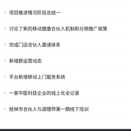
I
提
项目推进情况阶段总结一
示
词
讨论了新的移动健康合伙人机制和分销推广政策
开
完成门店合伙人邀请体系
源
代
新增群运营动态
码
平台新增移动上门服务系统
常
用
链
一家中医科技企业的线上化全记录
接
桂林市合伙人与调理师第一期线下培训