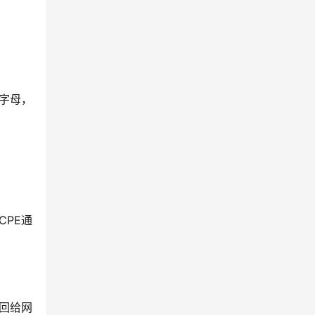
。
字母，
CPE通
回给网