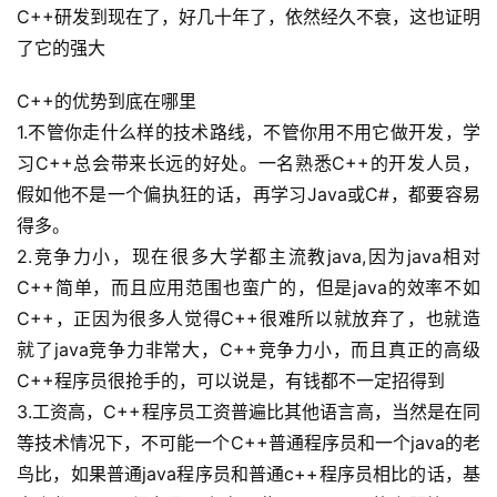
C++研发到现在了，好几十年了，依然经久不衰，这也证明
常
了它的强大
用
链
C++的优势到底在哪里
接
1.不管你走什么样的技术路线，不管你用不用它做开发，学
习C++总会带来长远的好处。一名熟悉C++的开发人员，
假如他不是一个偏执狂的话，再学习Java或C#，都要容易
得多。
2.竞争力小，现在很多大学都主流教java,因为java相对
C++简单，而且应用范围也蛮广的，但是java的效率不如
C++，正因为很多人觉得C++很难所以就放弃了，也就造
就了java竞争力非常大，C++竞争力小，而且真正的高级
C++程序员很抢手的，可以说是，有钱都不一定招得到
3.工资高，C++程序员工资普遍比其他语言高，当然是在同
等技术情况下，不可能一个C++普通程序员和一个java的老
鸟比，如果普通java程序员和普通c++程序员相比的话，基