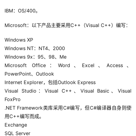
A
I
IBM：OS/400。
实
干
Microsoft：以下产品主要采用C++（Visual C++）编写：
群
Windows XP
运
Windows NT：NT4、2000
营
Windows 9x：95、98、Me
记
Microsoft Office：Word、Excel、Access、
录
PowerPoint、Outlook
Internet Explorer，包括Outlook Express
经
Visual Studio：Visual C++、Visual Basic、Visual 
验
FoxPro
教
程
.NET Framework类库采用C#编写，但C#编译器自身则使
用C++编写而成。
软
Exchange
件
SQL Server