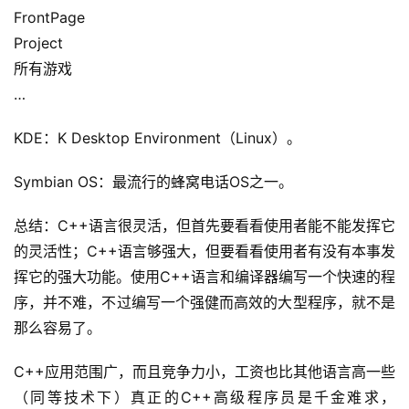
应
FrontPage
用
Project
所有游戏
登录
注册
服
…
务
项
KDE：K Desktop Environment（Linux）。
目
Symbian OS：最流行的蜂窝电话OS之一。
A
I
总结：C++语言很灵活，但首先要看看使用者能不能发挥它
提
的灵活性；C++语言够强大，但要看看使用者有没有本事发
示
挥它的强大功能。使用C++语言和编译器编写一个快速的程
词
序，并不难，不过编写一个强健而高效的大型程序，就不是
那么容易了。
开
源
C++应用范围广，而且竞争力小，工资也比其他语言高一些
代
（同等技术下）真正的C++高级程序员是千金难求，
码