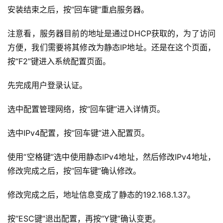
安装结束之后，按“回车键”重启服务器。
经
验
注意看，服务器目前的地址是通过DHCP获取的，为了访问
教
方便，我们需要将其修改为静态IP地址。还是在这个页面，
程
按“F2”键进入系统配置页面。
软
先完成用户登录认证。
件
应
选中配置管理网络，按“回车键”进入详情页。
用
选中IPv4配置，按“回车键”进入配置页。
登录
注册
服
务
使用“空格键”选中使用静态IPv4地址，然后修改IPv4地址，
项
修改完成之后，按“回车键”确认修改。
目
修改完成之后，地址信息变成了静态的192.168.1.37。
A
I
按“ESC键”退出配置，再按“Y键”确认变更。