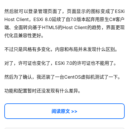
提
示
然后就可以登录管理页面了，页面显示的图标变成了ESXi 
词
Host Client，ESXi 8.0延续了自7.0版本起弃用原生C#客户
端、全面转向基于HTML5的Host Client的趋势，界面更现
开
代化且兼容性更好。
源
代
不过只是风格有多变化，内容和布局并未发现什么区别。
码
对了，许可证也变化了，ESXi 7.0的许可证也不能用了。
常
用
然后为了确认，我还装了一台CentOS虚拟机测试了一下。
链
接
功能和配置暂时还没发现有什么差异。
阅读原文 >>