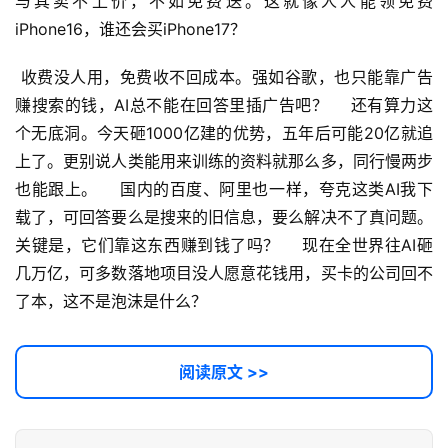
与其卖不上价，不如免费送。这就像人人能领免费
实
iPhone16，谁还会买iPhone17？ 
干
群
 收费没人用，免费收不回成本。强如谷歌，也只能靠广告
赚搜索的钱，AI总不能在回答里插广告吧？    还有算力这
运
个无底洞。今天砸1000亿建的优势，五年后可能20亿就追
营
上了。更别说人类能用来训练的资料就那么多，同行慢两步
记
也能跟上。    国内的百度、阿里也一样，夸克这类AI我下
录
载了，可回答要么是搜来的旧信息，要么解决不了真问题。
关键是，它们靠这东西赚到钱了吗？    现在全世界往AI砸
经
验
几万亿，可多数落地项目没人愿意花钱用，买卡的公司回不
教
了本，这不是泡沫是什么？
程
阅读原文 >>
软
件
应
用