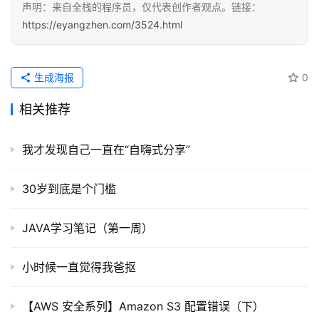
声明：来自全栈的程序员，仅代表创作者观点。链接：
https://eyangzhen.com/3524.html
登录
注册
服
务
项
生成海报
0
目
相关推荐
A
I
我才发现自己一直在“自嗨式分享”
提
示
30岁到底是个门槛
词
JAVA学习笔记（第一周）
开
源
小时候一直觉得我爸抠
代
码
【AWS 安全系列】Amazon S3 配置错误（下）