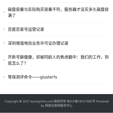
常
用
磁盘容量与实际购买容量不符，服务器才没买多久磁盘就
链
满了
接
百度百家号运营记录
深圳增值电信业务许可证办理记录
开新号聊健康，却被同龄人的焦虑戳中：我们的工作，到
底怎么了？
等保测评命令——glusterfs
Copyright © 2021 eyangzhen.com 版权所有
桂ICP备16001990号
Powered
by
杨振互联网服务中心