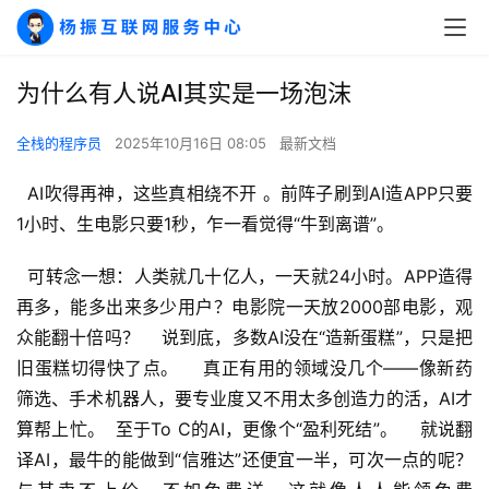
为什么有人说AI其实是一场泡沫
全栈的程序员
2025年10月16日 08:05
最新文档
  AI吹得再神，这些真相绕不开 。前阵子刷到AI造APP只要
1小时、生电影只要1秒，乍一看觉得“牛到离谱”。
  可转念一想：人类就几十亿人，一天就24小时。APP造得
再多，能多出来多少用户？电影院一天放2000部电影，观
众能翻十倍吗？    说到底，多数AI没在“造新蛋糕”，只是把
旧蛋糕切得快了点。    真正有用的领域没几个——像新药
筛选、手术机器人，要专业度又不用太多创造力的活，AI才
算帮上忙。  至于To C的AI，更像个“盈利死结”。    就说翻
A
译AI，最牛的能做到“信雅达”还便宜一半，可次一点的呢？
I