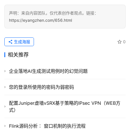
录
声明：来自内容团队，仅代表创作者观点。链接：
经
https://eyangzhen.com/656.html
验
教
程
生成海报
0
相关推荐
软
件
应
企业落地AI生成测试用例时的幻觉问题
用
您的登录所使用的密码为弱密码
登录
注册
服
务
配置Juniper虚墙vSRX基于策略的IPsec VPN（WEB方
项
式）
目
Flink源码分析∶ 窗口机制的执行流程
A