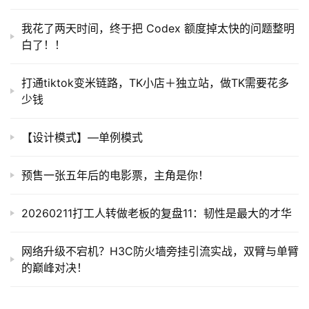
I
我花了两天时间，终于把 Codex 额度掉太快的问题整明
提
白了！！
示
词
打通tiktok变米链路，TK小店＋独立站，做TK需要花多
少钱
开
源
代
【设计模式】—单例模式
码
预售一张五年后的电影票，主角是你！
常
用
20260211打工人转做老板的复盘11：韧性是最大的才华
链
接
网络升级不宕机？H3C防火墙旁挂引流实战，双臂与单臂
的巅峰对决！