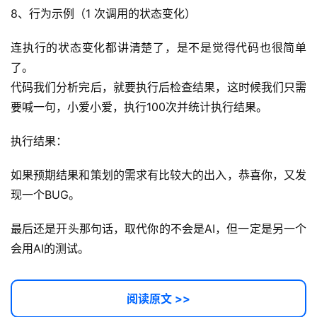
8、行为示例（1 次调用的状态变化）
用
连执行的状态变化都讲清楚了，是不是觉得代码也很简单
登录
注册
服
了。
务
代码我们分析完后，就要执行后检查结果，这时候我们只需
项
目
要喊一句，小爱小爱，执行100次并统计执行结果。
执行结果：
A
I
如果预期结果和策划的需求有比较大的出入，恭喜你，又发
提
现一个BUG。
示
词
最后还是开头那句话，取代你的不会是AI，但一定是另一个
会用AI的测试。
开
源
代
阅读原文 >>
码