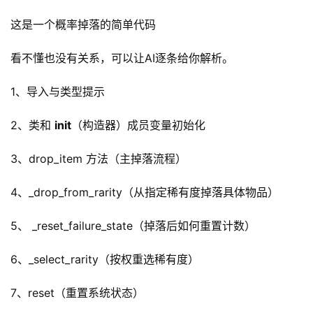
I
这是一个概率掉落的简单代码
实
干
看不懂也没有关系，可以让AI逐条给你解析。
群
1、导入与类型提示
运
营
2、类和 
init
（构造器）成员变量初始化
记
录
3、drop_item 方法（主掉落流程）
经
4、_drop_from_rarity（从指定稀有度掉落具体物品）
验
教
5、 _reset_failure_state（掉落后如何重置计数）
程
6、_select_rarity（按权重选稀有度）
软
7、reset（重置系统状态）
件
应