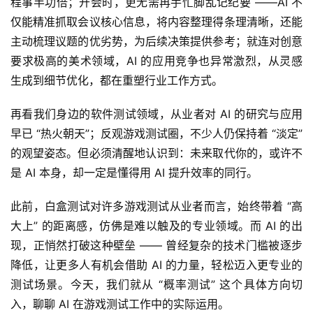
程事半功倍；开会时，更无需再手忙脚乱记纪要 ——AI 不
仅能精准抓取会议核心信息，将内容整理得条理清晰，还能
主动梳理议题的优劣势，为后续决策提供参考；就连对创意
要求极高的美术领域，AI 的应用竞争也异常激烈，从灵感
生成到细节优化，都在重塑行业工作方式。
再看我们身边的软件测试领域，从业者对 AI 的研究与应用
早已 “热火朝天”；反观游戏测试圈，不少人仍保持着 “淡定” 
的观望姿态。但必须清醒地认识到：未来取代你的，或许不
是 AI 本身，却一定是懂得用 AI 提升效率的同行。
此前，白盒测试对许多游戏测试从业者而言，始终带着 “高
大上” 的距离感，仿佛是难以触及的专业领域。而 AI 的出
现，正悄然打破这种壁垒 —— 曾经复杂的技术门槛被逐步
降低，让更多人有机会借助 AI 的力量，轻松迈入更专业的
测试场景。今天，我们就从 “概率测试” 这个具体方向切
入，聊聊 AI 在游戏测试工作中的实际运用。
A