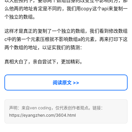
以大胆预判下，要想两个数组自身的改变互不影响对方，那
教
么他两的地址肯定是不同的，我们用copy这个api来复制一
程
个独立的数组。
软
这样才是真正的复制了一个独立的数组，我们看到修改数组
件
c中的第一个元素压根就不影响数组a的元素，再来打印下这
应
两个数组的地址，以证实我们的猜测：
用
真相大白了，亲自尝试下，更加精彩。
登录
注册
服
务
项
阅读原文 >>
目
A
声明：来自ven coding，仅代表创作者观点。链接：
I
https://eyangzhen.com/3604.html
提
示
词