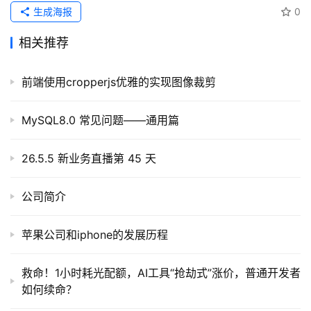
生成海报
0
开
相关推荐
源
代
前端使用cropperjs优雅的实现图像裁剪
码
MySQL8.0 常见问题——通用篇
常
用
链
26.5.5 新业务直播第 45 天
接
公司简介
苹果公司和iphone的发展历程
救命！1小时耗光配额，AI工具“抢劫式”涨价，普通开发者
如何续命？