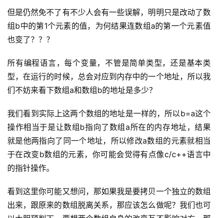
但是仍然免不了有不少人会有一些误解，明明只是改动了数
组b中的第1个元素的值，为何结果连数组a的第一个元素值
也变了？？？
所有编程语言，每个变量，不管是简单类型，还是基本类
A
型，在运行的时候，总会对应到内存中的一个地址，所以我
I
实
们不妨来看下数组a和数组b的地址是多少？
干
群
我们看到实际上这两个数组的地址是一样的，所以b=a这个
操作相当于是让数组b指向了数组a所在的内存地址，结果
运
就是他两指向了同一个地址，所以修改a数组的元素就相当
营
于在改变b数组的元素，你可能会觉得有点像c/c++语言中
记
的指针操作。
录
看到这里你可能又想问，那如果我是要拷贝一个独立的数组
经
出来，跟原来的数组脱离关系，那应该怎么做呢？我们也可
验