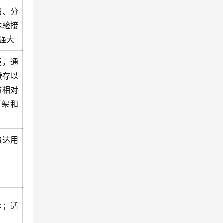
码、分
体验接
强大
境，通
缓存以
槛相对
框架和
触达用
等；适