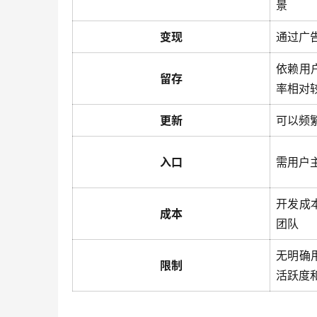
景
变现
通过广
依赖用
留存
率相对
更新
可以频
入口
需用户
开发成
成本
团队
无明确
限制
活跃度