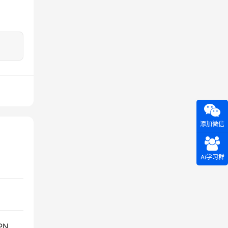
添加微信
Ai学习群
远程办公利器：手把手教你搭建FortiGate SSL-VPN安全隧道