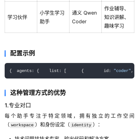
作业辅导、
小学生学习
通义 Qwen
学习伙伴
知识讲解、
助手
Coder
趣味学习
配置示例
{  agents: {    list: [      {        id: 
"coder"
,  
这种管理方式的优势
1.专业对口
每个助手专注于特定领域，拥有独立的工作空间
（
）和身份设定（
）：
workspace
identity
技术问题找技术专家，输出代码和解决方案