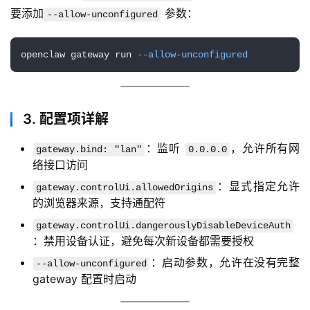
要添加
 参数：
提
--allow-unconfigured
示
词
openclaw gateway run 
--allow-unconfigured
开
源
3. 配置项详解
代
码
：监听
，允许所有网
gateway.bind: "lan"
0.0.0.0
络接口访问
常
：显式指定允许
gateway.controlUi.allowedOrigins
用
的浏览器来源，支持通配符
链
接
gateway.controlUi.dangerouslyDisableDeviceAuth
：禁用设备认证，避免每次新设备都需要授权
：启动参数，允许在没有完整
--allow-unconfigured
gateway 配置时启动