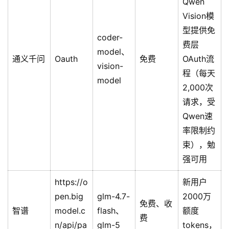
Qwen
Vision模
型提供免
coder-
费层
model、
通义千问
Oauth
免费
OAuth流
vision-
程（每天
model
2,000次
请求，受
Qwen速
率限制约
束），勉
强可用
https://o
新用户
pen.big
glm-4.7-
2000万
免费、收
智谱
model.c
flash、
额度
费
n/api/pa
glm-5
tokens，