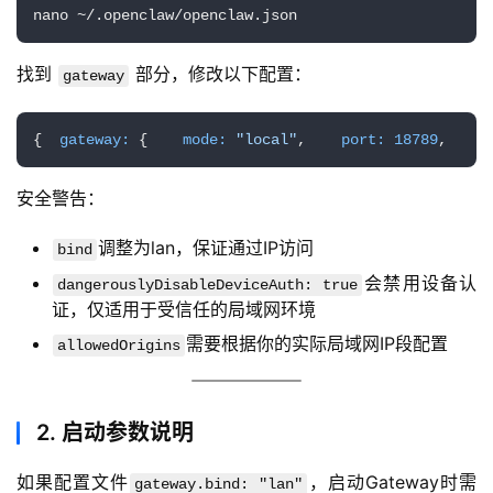
nano ~/.openclaw/openclaw.json
经
验
找到 
 部分，修改以下配置：
gateway
教
程
{  
gateway:
 {    
mode:
"local"
,    
port:
18789
,    
b
软
安全警告：
件
应
调整为lan，保证通过IP访问
bind
用
会禁用设备认
dangerouslyDisableDeviceAuth: true
证，仅适用于受信任的局域网环境
登录
注册
服
需要根据你的实际局域网IP段配置
allowedOrigins
务
项
目
2. 启动参数说明
A
如果配置文件
，启动Gateway时需
gateway.bind: "lan"
I