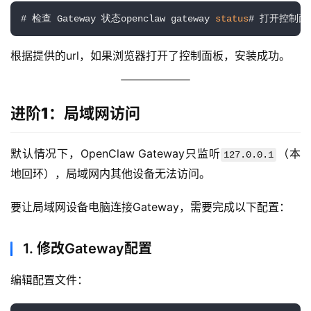
# 检查 Gateway 状态openclaw gateway 
status
# 打开控制面板o
根据提供的url，如果浏览器打开了控制面板，安装成功。
进阶1：局域网访问
A
默认情况下，OpenClaw Gateway只监听
（本
127.0.0.1
I
地回环），局域网内其他设备无法访问。
实
干
要让局域网设备电脑连接Gateway，需要完成以下配置：
群
1. 修改Gateway配置
运
营
编辑配置文件：
记
录