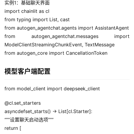
实例1：基础聊天界面
import chainlit as cl
from typing import List, cast
from autogen_agentchat.agents import AssistantAgent
from autogen_agentchat.messages import 
ModelClientStreamingChunkEvent, TextMessage
from autogen_core import CancellationToken
模型客户端配置
from model_client import deepseek_client
@cl.set_starters
asyncdefset_starts() -> List[cl.Starter]:
“””设置聊天启动选项”””
return [