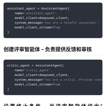
I
实
assistant_agent = AssistantAgent(

干
    name=
'assistant_agent',
群
    model_client=deepseek_client,

    system_message=
'you are a helpful assistant',
    model_client_stream=
True
运
)
营
记
录
创建评审智能体 – 负责提供反馈和审核
经
验
critic_agent = AssistantAgent(

    name=
'critic_agent', 
教
    model_client=deepseek_client,

程
    system_message=
'You are a critic. Provide constr
    model_client_stream=
True
)
软
件
应