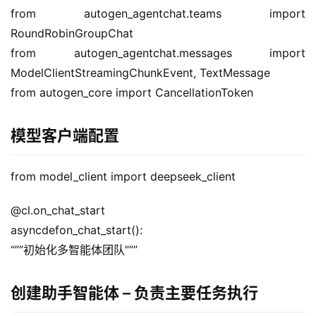
from autogen_agentchat.teams import 
RoundRobinGroupChat
from autogen_agentchat.messages import 
ModelClientStreamingChunkEvent, TextMessage
from autogen_core import CancellationToken
模型客户端配置
from model_client import deepseek_client
@cl.on_chat_start
asyncdefon_chat_start():
“””初始化多智能体团队”””
创建助手智能体 – 负责主要任务执行
A