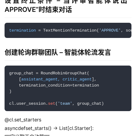
设置终止条件 – 当评审智能体说出”
用
APPROVE”时结束对话
登录
注册
服
务
termination
 = TextMentionTermination(
'APPROVE'
, sour
项
目
创建轮询群聊团队 – 智能体轮流发言
A
I
提
group_chat = RoundRobinGroupChat(

示
    [
assistant_agent, critic_agent
],

    termination_condition=termination

词
)

开
cl.user_session.
set
(
'team'
, group_chat)
源
代
@cl.set_starters
码
asyncdefset_starts() -> List[cl.Starter]: