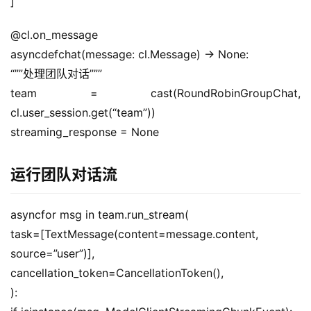
]
@cl.on_message
asyncdefchat(message: cl.Message) -> None:
“””处理团队对话”””
team = cast(RoundRobinGroupChat, 
cl.user_session.get(“team”))
streaming_response = None
运行团队对话流
asyncfor msg in team.run_stream(
task=[TextMessage(content=message.content, 
source=”user”)],
cancellation_token=CancellationToken(),
):