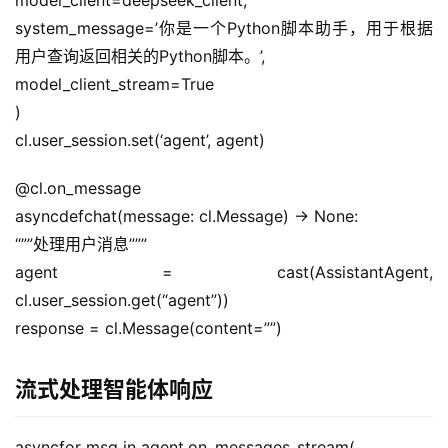
model_client=deepseek_client,
system_message=’你是一个Python脚本助手，用于根据
用户查询返回相关的Python脚本。’,
model_client_stream=True
)
cl.user_session.set(‘agent’, agent)
@cl.on_message
asyncdefchat(message: cl.Message) -> None:
“””处理用户消息”””
agent = cast(AssistantAgent, 
cl.user_session.get(“agent”))
response = cl.Message(content=””)
流式处理智能体响应
asyncfor msg in agent.on_messages_stream(