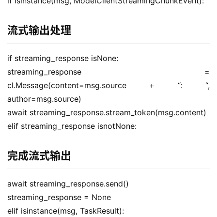
if isinstance(msg, ModelClientStreamingChunkEvent):
流式输出处理
if streaming_response isNone:
streaming_response = 
cl.Message(content=msg.source + “: “, 
author=msg.source)
await streaming_response.stream_token(msg.content)
elif streaming_response isnotNone:
完成流式输出
await streaming_response.send()
streaming_response = None
elif isinstance(msg, TaskResult):