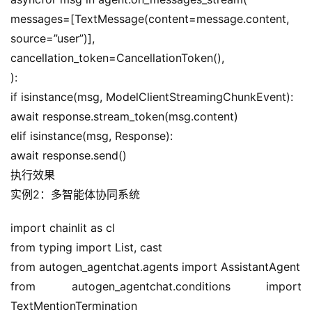
messages=[TextMessage(content=message.content, 
source=”user”)],
cancellation_token=CancellationToken(),
):
if isinstance(msg, ModelClientStreamingChunkEvent):
await response.stream_token(msg.content)
elif isinstance(msg, Response):
await response.send()
执行效果
实例2：多智能体协同系统
import chainlit as cl
from typing import List, cast
from autogen_agentchat.agents import AssistantAgent
from autogen_agentchat.conditions import 
TextMentionTermination