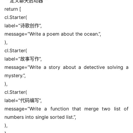
“””定义聊天启动器”””
常
return [
用
cl.Starter(
链
label=”诗歌创作”,
接
message=”Write a poem about the ocean.”,
),
cl.Starter(
label=”故事写作”,
message=”Write a story about a detective solving a 
mystery.”,
),
cl.Starter(
label=”代码编写”,
message=”Write a function that merge two list of 
numbers into single sorted list.”,
),