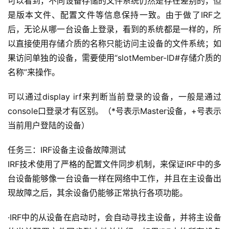
可以看到，不同设备存储的文件系统仍然是存在差别的，但
代
是版本文件、配置文件等信息保持一致。由于做了IRF之
码
后，无论从哪一台设备上登录，看到的系统都是一样的，所
以直接使用存储介质的名称只能访问主设备的文件系统；如
常
果访问单独的设备，需要使用“slotMember-ID#存储介质的
用
名称”来操作。
链
接
可以通过display irf来判断当前登录的设备，一般是通过
console口登录才有区别。（*号表示Master设备，+号表示
当前用户登陆的设备）
任务三：IRF设备主设备故障测试
IRF技术使用了严格的配置文件同步机制，来保证IRF中的多
台设备能够像一台设备一样在网络中工作，并且在主设备出
现故障之后，其余设备仍能够正常执行各项功能。
·IRF中的从设备在启动时，会自动寻找主设备，并将主设备