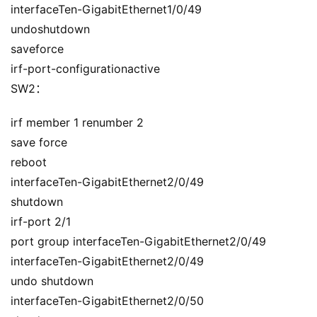
interfaceTen-GigabitEthernet1/0/49
undoshutdown
saveforce
irf-port-configurationactive
SW2：
irf member 1 renumber 2
save force
reboot
interfaceTen-GigabitEthernet2/0/49
shutdown
irf-port 2/1
port group interfaceTen-GigabitEthernet2/0/49
interfaceTen-GigabitEthernet2/0/49
undo shutdown
interfaceTen-GigabitEthernet2/0/50