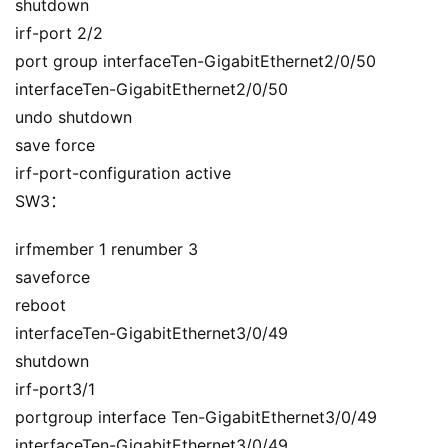
shutdown
irf-port 2/2
port group interfaceTen-GigabitEthernet2/0/50
interfaceTen-GigabitEthernet2/0/50
undo shutdown
save force
irf-port-configuration active
SW3：
irfmember 1 renumber 3
saveforce
reboot
interfaceTen-GigabitEthernet3/0/49
shutdown
irf-port3/1
portgroup interface Ten-GigabitEthernet3/0/49
interfaceTen-GigabitEthernet3/0/49