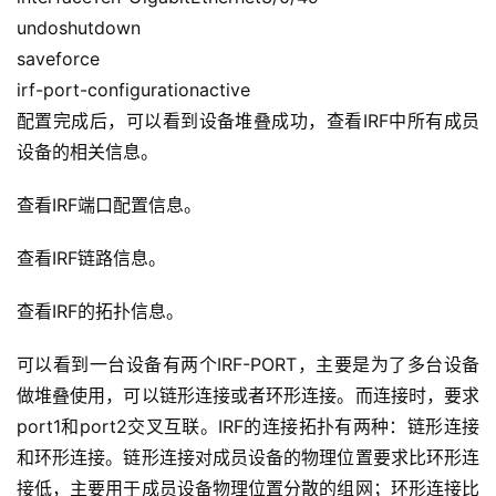
undoshutdown
saveforce
A
I
irf-port-configurationactive
实
配置完成后，可以看到设备堆叠成功，查看IRF中所有成员
干
设备的相关信息。
群
查看IRF端口配置信息。
运
营
查看IRF链路信息。
记
录
查看IRF的拓扑信息。
可以看到一台设备有两个IRF-PORT，主要是为了多台设备
经
验
做堆叠使用，可以链形连接或者环形连接。而连接时，要求
教
port1和port2交叉互联。IRF的连接拓扑有两种：链形连接
程
和环形连接。链形连接对成员设备的物理位置要求比环形连
接低，主要用于成员设备物理位置分散的组网；环形连接比