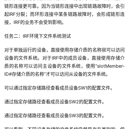
软
链形连接更可靠。因为当链形连接中出现链路故障时，会引
件
起IRF分裂；而环形连接中某条链路故障时，会形成链形连
应
接，IRF的业务不会受到影响。
用
任务二：IRF环境下文件系统测试
登录
注册
服
务
对于单独运行的设备，直接使用存储介质的名称就可以访问
项
设备的文件系统。对于IRF中的成员设备，直接使用存储介
目
质的名称可以访问主设备的文件系统，使用“slotMember-
ID#存储介质的名称”才可以访问从设备的文件系统。
A
I
可以通过指定存储路径查看成员设备SW1的配置文件。
提
示
通过指定存储路径查看成员设备SW2的配置文件。
词
通过指定存储路径查看成员设备SW3的配置文件。
开
源