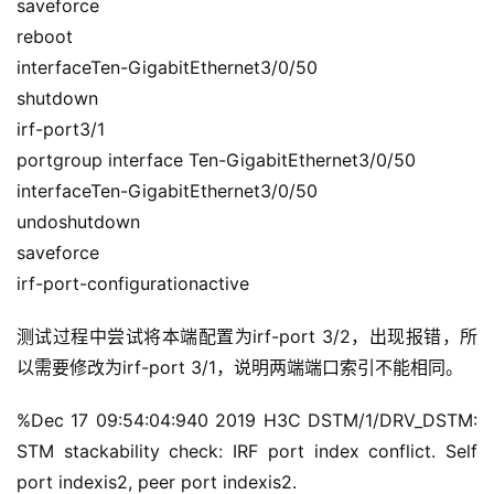
saveforce
reboot
interfaceTen-GigabitEthernet3/0/50
shutdown
irf-port3/1
portgroup interface Ten-GigabitEthernet3/0/50
interfaceTen-GigabitEthernet3/0/50
undoshutdown
saveforce
irf-port-configurationactive
测试过程中尝试将本端配置为irf-port 3/2，出现报错，所
以需要修改为irf-port 3/1，说明两端端口索引不能相同。
%Dec 17 09:54:04:940 2019 H3C DSTM/1/DRV_DSTM: 
STM stackability check: IRF port index conflict. Self 
port indexis2, peer port indexis2.