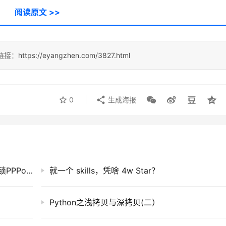
阅读原文 >>
链接：
https://eyangzhen.com/3827.html
0
生成海报
百元企业AP秒变千兆路由！手撕Web配置，解锁PPPoE/NAT隐藏技能
就一个 skills，凭啥 4w Star？
Python之浅拷贝与深拷贝(二）