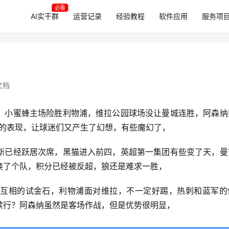
必看
AI实干群
运营记录
经验教程
软件应用
服务项
文档
，小蜜蜂主场险胜利物浦，维拉公园球场没让曼城连胜，阿森纳
近的表现，让球迷们又产生了幻想，有些魔幻了，
斯已经跃居次席，黑猫进入前四，英超第一集团有些变了天，曼
换了个队，积分已经被反超，狼还是难求一胜，
互相的试金石，利物浦面对维拉，不一定好踢，热刺和蓝军的
续行？阿森纳虽然是客场作战，但是优势很明显，