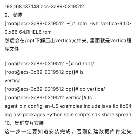
192.168.137.148 ecs-3c89-0319512
9、安装
[root@ecs-3c89-0319512 ~]# rpm -ivh vertica-9.1.0-
0.x86_64.RHEL6.rpm
然后会在/opt下解压出vertica文件夹, 里面就是vertica程
序文件
[root@ecs-3c89-0319512 ~]# cd /opt/
[root@ecs-3c89-0319512 opt]# ls
vertica
[root@ecs-3c89-0319512 opt]# cd vertica/
[root@ecs-3c89-0319512 vertica]# ls
agent bin config en-US examples include java lib lib64 
log oss packages Python sbin scripts sdk share spread
10、集群交互安装
这一步一定要知道安装完成，否则创建数据库肯定失