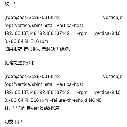
败！！！
[root@ecs-3c89-0319512 vertica]# 
/opt/vertica/sbin/install_vertica–host 
192.168.137.148,192.168.137.149 –rpm vertica-9.1.0-
0.x86_64.RHEL6.rpm
如果报错,请根据提示解决再继续.
忽略提醒(慎用)
[root@ecs-3c89-0319512 vertica]# 
/opt/vertica/sbin/install_vertica–host 
192.168.137.148,192.168.137.149 –rpm vertica-9.1.0-
0.x86_64.RHEL6.rpm –failure-threshold NONE
11、界面创建vertica数据库
切换用户