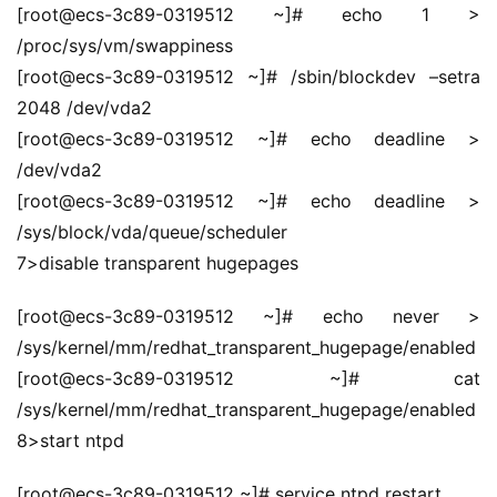
[root@ecs-3c89-0319512 ~]# echo 1 > 
/proc/sys/vm/swappiness
[root@ecs-3c89-0319512 ~]# /sbin/blockdev –setra 
2048 /dev/vda2
[root@ecs-3c89-0319512 ~]# echo deadline > 
/dev/vda2
[root@ecs-3c89-0319512 ~]# echo deadline > 
/sys/block/vda/queue/scheduler
7>disable transparent hugepages
A
I
[root@ecs-3c89-0319512 ~]# echo never > 
实
/sys/kernel/mm/redhat_transparent_hugepage/enabled
干
[root@ecs-3c89-0319512 ~]# cat 
群
/sys/kernel/mm/redhat_transparent_hugepage/enabled
8>start ntpd
运
营
[root@ecs-3c89-0319512 ~]# service ntpd restart