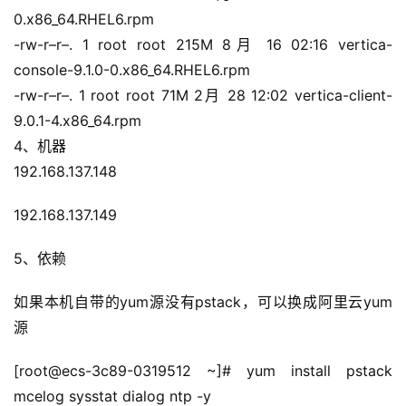
0.x86_64.RHEL6.rpm
-rw-r–r–. 1 root root 215M 8月 16 02:16 vertica-
console-9.1.0-0.x86_64.RHEL6.rpm
-rw-r–r–. 1 root root 71M 2月 28 12:02 vertica-client-
9.0.1-4.x86_64.rpm
4、机器
192.168.137.148
192.168.137.149
5、依赖
如果本机自带的yum源没有pstack，可以换成阿里云yum
源
[root@ecs-3c89-0319512 ~]# yum install pstack 
mcelog sysstat dialog ntp -y