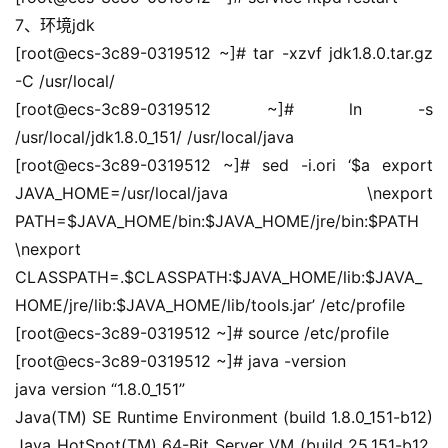
记
7、环境jdk
录
[root@ecs-3c89-0319512 ~]# tar -xzvf jdk1.8.0.tar.gz 
-C /usr/local/
经
验
[root@ecs-3c89-0319512 ~]# ln -s 
教
/usr/local/jdk1.8.0_151/ /usr/local/java
程
[root@ecs-3c89-0319512 ~]# sed -i.ori ‘$a export 
JAVA_HOME=/usr/local/java \nexport 
软
PATH=$JAVA_HOME/bin:$JAVA_HOME/jre/bin:$PATH 
件
\nexport 
应
CLASSPATH=.$CLASSPATH:$JAVA_HOME/lib:$JAVA_
用
HOME/jre/lib:$JAVA_HOME/lib/tools.jar’ /etc/profile
登录
注册
[root@ecs-3c89-0319512 ~]# source /etc/profile
服
务
[root@ecs-3c89-0319512 ~]# java -version
项
java version “1.8.0_151”
目
Java(TM) SE Runtime Environment (build 1.8.0_151-b12)
Java HotSpot(TM) 64-Bit Server VM (build 25.151-b12, 