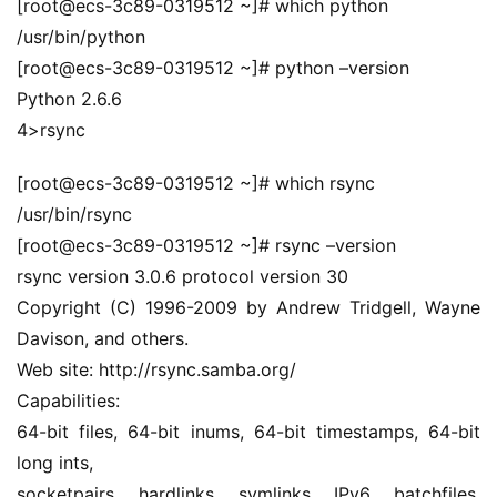
[root@ecs-3c89-0319512 ~]# which python
/usr/bin/python
[root@ecs-3c89-0319512 ~]# python –version
Python 2.6.6
4>rsync
[root@ecs-3c89-0319512 ~]# which rsync
/usr/bin/rsync
[root@ecs-3c89-0319512 ~]# rsync –version
rsync version 3.0.6 protocol version 30
Copyright (C) 1996-2009 by Andrew Tridgell, Wayne 
Davison, and others.
Web site: http://rsync.samba.org/
Capabilities:
64-bit files, 64-bit inums, 64-bit timestamps, 64-bit 
long ints,
socketpairs, hardlinks, symlinks, IPv6, batchfiles, 