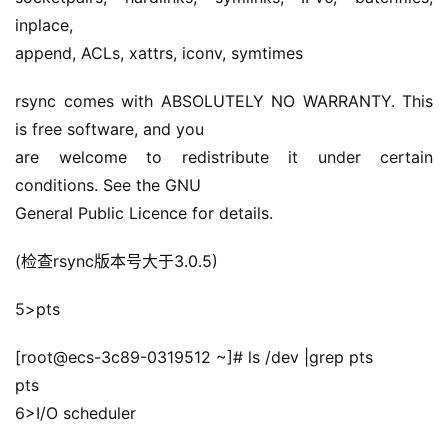
inplace,
append, ACLs, xattrs, iconv, symtimes
rsync comes with ABSOLUTELY NO WARRANTY. This 
is free software, and you
are welcome to redistribute it under certain 
conditions. See the GNU
General Public Licence for details.
(检查rsync版本号大于3.0.5)
5>pts
[root@ecs-3c89-0319512 ~]# ls /dev |grep pts
pts
6>I/O scheduler