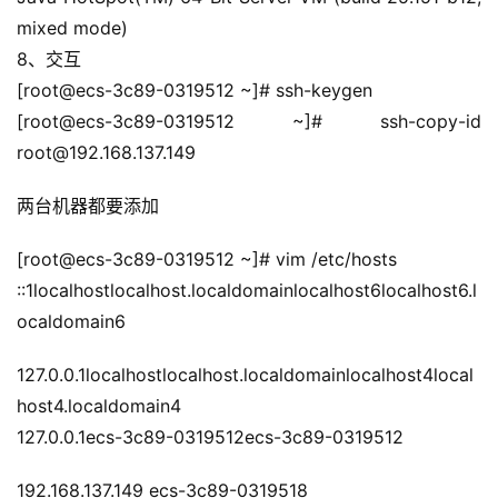
A
mixed mode)
I
8、交互
提
[root@ecs-3c89-0319512 ~]# ssh-keygen
示
[root@ecs-3c89-0319512 ~]# ssh-copy-id 
词
root@192.168.137.149
开
两台机器都要添加
源
代
[root@ecs-3c89-0319512 ~]# vim /etc/hosts
码
::1localhostlocalhost.localdomainlocalhost6localhost6.l
ocaldomain6
常
用
127.0.0.1localhostlocalhost.localdomainlocalhost4local
链
host4.localdomain4
接
127.0.0.1ecs-3c89-0319512ecs-3c89-0319512
192.168.137.149 ecs-3c89-0319518