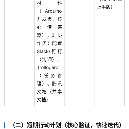
记
材料
上手版）
录
（Arduino
开发板、核
经
心传感
验
器）；3. 协
教
作类：配置
程
Slack/钉钉
（沟通）、
软
Trello/Jira
件
应
（任务管
用
理）、腾讯
文档（共享
登录
注册
服
文档）
务
项
目
（二）短期行动计划（核心验证，快速迭代）