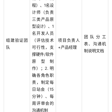
程）、1名设
计师（负责
三类产品原
型设计）、1
名开发人员
团队分工
组建验证团
（评估技术
项目负责人
表、沟通机
队
可行性，支
+产品经理
制说明文档
撑硬件/软件
原型制
作）；2. 明
确各角色职
责，制定每
日站会（15
分钟）、每
周评审会的
沟通机制