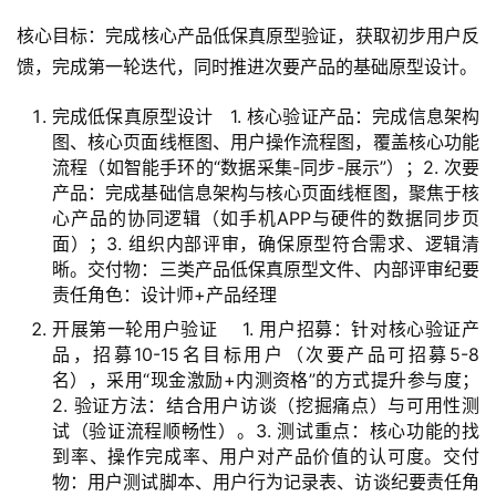
A
核心目标：完成核心产品低保真原型验证，获取初步用户反
I
馈，完成第一轮迭代，同时推进次要产品的基础原型设计。
提
示
完成低保真原型设计 1. 核心验证产品：完成信息架构
词
图、核心页面线框图、用户操作流程图，覆盖核心功能
流程（如智能手环的“数据采集-同步-展示”）；2. 次要
开
产品：完成基础信息架构与核心页面线框图，聚焦于核
源
心产品的协同逻辑（如手机APP与硬件的数据同步页
代
面）；3. 组织内部评审，确保原型符合需求、逻辑清
码
晰。交付物：三类产品低保真原型文件、内部评审纪要
责任角色：设计师+产品经理
常
开展第一轮用户验证 1. 用户招募：针对核心验证产
品，招募10-15名目标用户（次要产品可招募5-8
用
名），采用“现金激励+内测资格”的方式提升参与度；
链
2. 验证方法：结合用户访谈（挖掘痛点）与可用性测
接
试（验证流程顺畅性）。3. 测试重点：核心功能的找
到率、操作完成率、用户对产品价值的认可度。交付
物：用户测试脚本、用户行为记录表、访谈纪要责任角