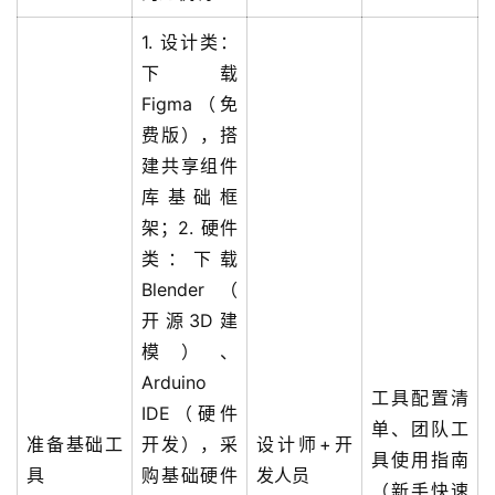
1. 设计类：
下载
Figma（免
费版），搭
建共享组件
库基础框
架；2. 硬件
类：下载
A
Blender（
I
开源3D建
实
模）、
干
Arduino
群
工具配置清
IDE（硬件
单、团队工
准备基础工
开发），采
设计师+开
运
具使用指南
具
购基础硬件
发人员
营
（新手快速