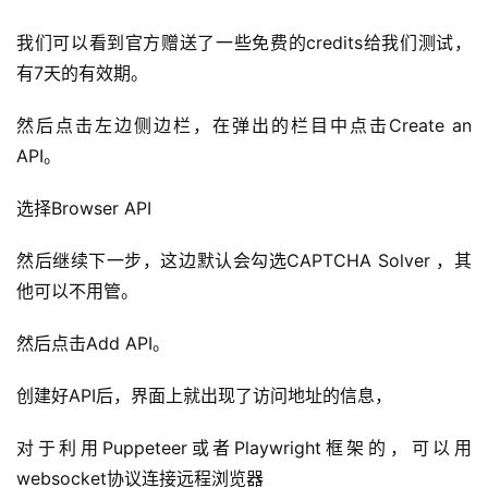
干
我们可以看到官方赠送了一些免费的credits给我们测试，
群
有7天的有效期。
运
然后点击左边侧边栏，在弹出的栏目中点击Create an 
营
API。
记
录
选择Browser API
经
然后继续下一步，这边默认会勾选CAPTCHA Solver ，其
验
他可以不用管。
教
程
然后点击Add API。
软
创建好API后，界面上就出现了访问地址的信息，
件
应
对于利用Puppeteer或者Playwright框架的，可以用
用
websocket协议连接远程浏览器