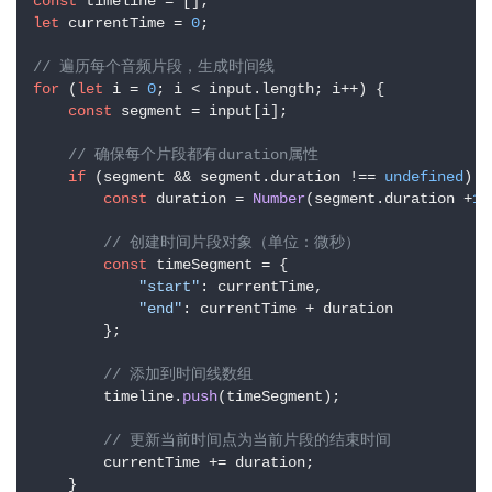
const
let
 currentTime = 
0
;

// 遍历每个音频片段，生成时间线
for
 (
let
 i = 
0
; i < input.
length
; i++) {

const
 segment = input[i];

// 确保每个片段都有duration属性
if
 (segment && segment.
duration
 !== 
undefined
) {

const
 duration = 
Number
(segment.
duration
 +
1
)
// 创建时间片段对象（单位：微秒）
const
 timeSegment = {

"start"
: currentTime,

"end"
: currentTime + duration

        };

// 添加到时间线数组
        timeline.
push
(timeSegment);

// 更新当前时间点为当前片段的结束时间
        currentTime += duration;

    }
