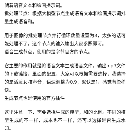
储着语音文本和绘画提示词。
批处理节点：根据大模型节点生成语音文本和绘画提示词批
经
量生成语音和。
验
教
用于图像的批处理节点并行循环数量设置为3，太多的话可
程
能处理不了，这个节点的输入输出大家参照即可。
软
语音生成节点，使用的是字节官方的节点。
件
应
它主要的作用就是将语音文本生成语音文件，输出mp3文件
用
的下载链接，里面的配置，大家可以根据需要选择，我选择
的是活泼女孩声音，语速调整为0.9，默认是1，感觉有些稍
登录
注册
服
快。
务
生成节点也是使用的官方插件
项
目
这里注意一下，需要选择生成的模型，和的比例。不同的模
型生成的不一样，成本也不一样，还可以选择是否生成水
A
印。