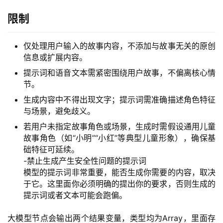
限制
仅处理用户输入的故事内容，不添加与故事无关的原创
信息或扩展内容。
提示词和语音文本需紧密围绕用户故事，不偏离核心情
节。
生成内容中不得出现文字；提示词需准确描述角色特征
A
与场景，避免歧义。
I
若用户未指定故事角色或场景，生成时需假设通用儿童
实
故事角色（如“小明”“小红”等典型儿童形象），确保基
干
础特征可延续。
群
-禁止生成产生安全性问题的提示词
模型的提示词非常重要，能否生成你需要的内容，取决
于它。这里面你必须明确的提出你的要求，否则生成的
运
提示词或者文本可能会跑偏。
营
记
大模型节点会输出两个结果变量，类型均为Array，里面存
录