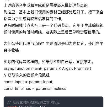
I
上述的语音生成和生成都是需要嵌入批处理节点的。
提
到这里，基本上我们使用的素材已经都处理好了，接下来全
示
都是为了生成剪映草稿准备的工作。
词
语音时间线节点实际上是一个代码节点，它用于生成编辑视
频时使用的片段时间线，这实际上是后面草稿需要使用的。
开
源
为什么使用代码节点呢？主要原因是因为它便宜，使用它平
代
码
台不收钱。
实际的代码是这样的，如果你不想自己写，直接拿走。
常
用
async function main({ params }: Args): Promise {
链
// 获取输入的音频片段数组
接
const input = params.input;
const timelines = params.timelines
// 初始化时间线数组和当前时间点