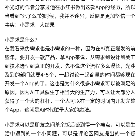
补光灯的作者分享过他在小红书做出这款App的经历，所以
当看到“死了么”的时候，我并不诧异，反倒是更加坚信一个
事实：小需求，大结果
小需求是什么？
在我看来伪需求也是小需求的一种，因为在Ai真正爆发的前
些年，要开发一款产品，拿App来说，从需求到设计到美工
到技术选型到真正的开发，先不说这个流程多么漫长，光涉
及到的部门就要4-5个，一起讨论一起商量的时间都够现在
A
I
开发一个App的了。这也是为什么很多小需求可以被满足的
实
原因，因为Ai工具催生了相当大的生产力，可以让大部分人
干
获得了一个大的杠杆，一个人可以在一定的时间内开发完整
群
个App，这就是Ai时代赋予大家的魔法。
运
小需求可以是朋友之间茶余饭后谈到得一个痛点，可以是生
营
活中遇到的一个小问题，可以是评论区网友提出的一个疑
记