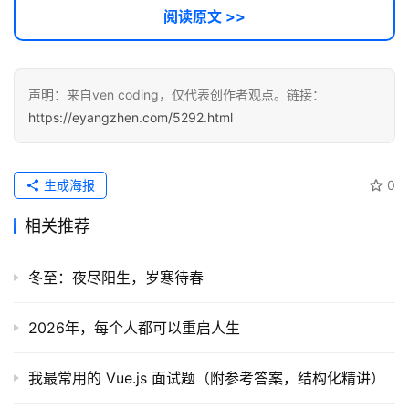
A
阅读原文 >>
I
提
示
词
声明：来自ven coding，仅代表创作者观点。链接：
https://eyangzhen.com/5292.html
开
源
代
生成海报
0
码
相关推荐
常
用
冬至：夜尽阳生，岁寒待春
链
接
2026年，每个人都可以重启人生
我最常用的 Vue.js 面试题（附参考答案，结构化精讲）