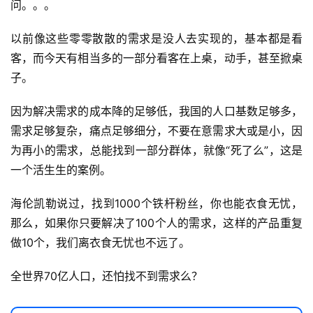
问。。。
录
以前像这些零零散散的需求是没人去实现的，基本都是看
经
客，而今天有相当多的一部分看客在上桌，动手，甚至掀桌
验
子。
教
程
因为解决需求的成本降的足够低，我国的人口基数足够多，
需求足够复杂，痛点足够细分，不要在意需求大或是小，因
软
为再小的需求，总能找到一部分群体，就像“死了么”，这是
件
一个活生生的案例。
应
用
海伦凯勒说过，找到1000个铁杆粉丝，你也能衣食无忧，
登录
注册
那么，如果你只要解决了100个人的需求，这样的产品重复
服
做10个，我们离衣食无忧也不远了。
务
项
全世界70亿人口，还怕找不到需求么？
目