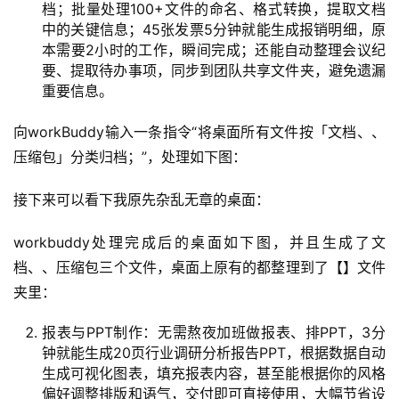
档；批量处理100+文件的命名、格式转换，提取文档
目
中的关键信息；45张发票5分钟就能生成报销明细，原
本需要2小时的工作，瞬间完成；还能自动整理会议纪
A
要、提取待办事项，同步到团队共享文件夹，避免遗漏
I
重要信息。
提
示
向workBuddy输入一条指令“将桌面所有文件按「文档、、
词
压缩包」分类归档；”，处理如下图：
开
接下来可以看下我原先杂乱无章的桌面：
源
代
workbuddy处理完成后的桌面如下图，并且生成了文
码
档、、压缩包三个文件，桌面上原有的都整理到了【】文件
夹里：
常
用
报表与PPT制作：无需熬夜加班做报表、排PPT，3分
链
钟就能生成20页行业调研分析报告PPT，根据数据自动
接
生成可视化图表，填充报表内容，甚至能根据你的风格
偏好调整排版和语气，交付即可直接使用，大幅节省设