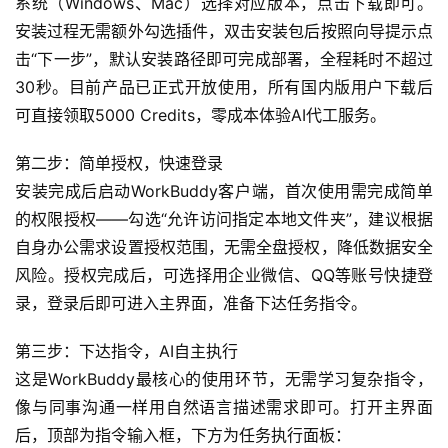
系统（Windows、Mac）选择对应版本，点击下载即可。
安装过程无需额外勾选插件，双击安装包后按照向导提示点
击“下一步”，默认安装路径即可完成部署，全程耗时不超过
30秒。目前产品已正式开放使用，所有国内版用户下载后
可直接领取5000 Credits，零成本体验AI代工服务。
第二步：简单授权，快速登录
安装完成后启动WorkBuddy客户端，首次使用需完成简单
的权限授权——勾选“允许访问指定本地文件夹”，建议根据
自身办公需求设置授权范围，无需全盘授权，降低数据安全
风险。授权完成后，可选择用企业微信、QQ等账号快捷登
A
录，登录后即可进入主界面，准备下达任务指令。
I
实
第三步：下达指令，AI自主执行
干
这是WorkBuddy最核心的使用环节，无需学习复杂指令，
群
像与同事沟通一样用自然语言描述需求即可。打开主界面
后，顶部为指令输入框，下方为任务执行面板：