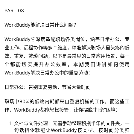
运
营
PART 03
记
录
WorkBuddy能解决日常什么问题？
WorkBuddy它深度适配职场各类岗位，涵盖日常办公、专
经
验
业工作、远程协作等多个维度，精准解决职场人最头疼的低
教
效、重复、繁琐问题，以下是最常见的日常应用场景，每一
程
个都能切实提升办公效率，本期我们讲讲如何使用
WorkBuddy解决日常办公中的重复劳动：
软
件
日常办公：告别重复劳动，节省大量时间
应
用
职场中80%的低效内耗都来自重复机械的工作，而这些工
作，WorkBuddy都能轻松接管，让你摆脱“打杂”困境：
登录
注册
服
务
文档与文件处理：无需手动整理积攒半年的文件夹，一
项
句话指令就能让WorkBuddy按类型、按时间分类归