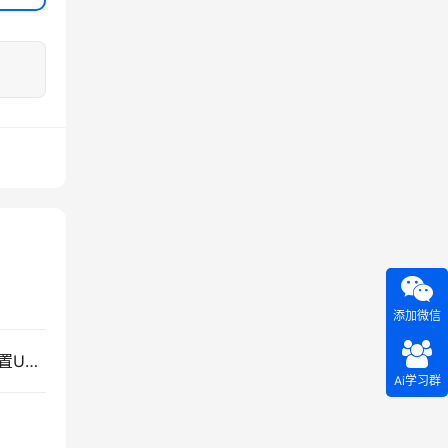
添加微信
给服务器网络加道保险！手把手教你用Netplan配置Ubuntu网卡绑定，断线自动切换
Ai学习群