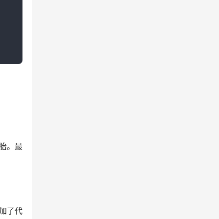
胎。最
加了代