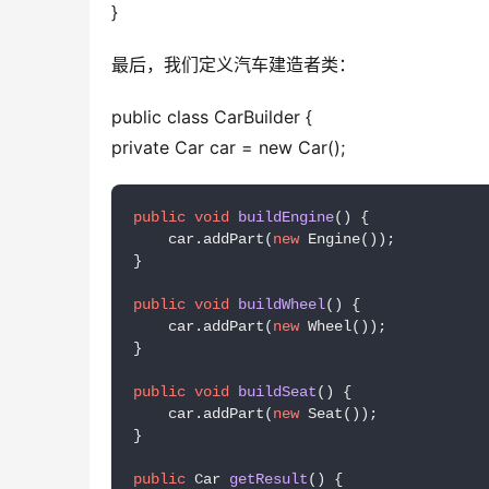
}
最后，我们定义汽车建造者类：
public class CarBuilder {
private Car car = new Car();
public
void
buildEngine
()
 {

    car.addPart(
new
 Engine());

}

public
void
buildWheel
()
 {

    car.addPart(
new
 Wheel());

}

public
void
buildSeat
()
 {

    car.addPart(
new
 Seat());

}

public
 Car 
getResult
()
 {
