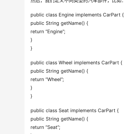
然后，我们定义不同类型的汽车部件，比如：
public class Engine implements CarPart {
public String getName() {
return “Engine”;
}
}
public class Wheel implements CarPart {
public String getName() {
return “Wheel”;
}
}
public class Seat implements CarPart {
public String getName() {
return “Seat”;