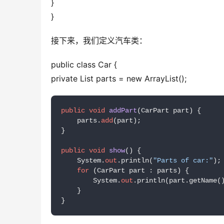
}
}
接下来，我们定义汽车类：
public class Car {
private List parts = new ArrayList();
public
void
addPart
(
CarPart part
)
 {

    parts.
add
(part);

}

public
void
show
()
 {

    System.
out
.println(
"Parts of car:"
);

for
 (CarPart part : parts) {

        System.
out
.println(part.getName()
    }

}