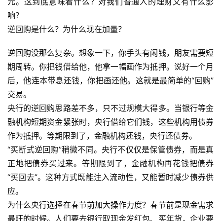
元。这到底意味着什么？对我们普通人的理财又有什么影
响？
逆回购是什么？为什么现在加量？
逆回购没那么复杂。想象一下，你手头有闲钱，朋友需要短
期周转。你把钱借给他，他拿一幅画作为抵押。说好一个月
后，他连本带息还钱，你把画还他。这就是最简单的“回购”
交易。
央行的逆回购思路差不多，只不过规模大得多。当银行等金
融机构短期资金紧张时，央行借给它们钱，这些机构用债券
作为抵押。等期限到了，金融机构还钱，央行还债券。
“买断式逆回购”稍微不同。央行不仅仅是保管债券，而是真
正地把债券买过来。等期限到了，金融机构再花钱把债券
“买回去”。这种方式既能注入流动性，又能暂时减少债券供
应。
为什么央行选择在春节前加大操作力度？春节前是现金需求
最旺的时候。人们要去银行取现金发红包、买年货，企业要