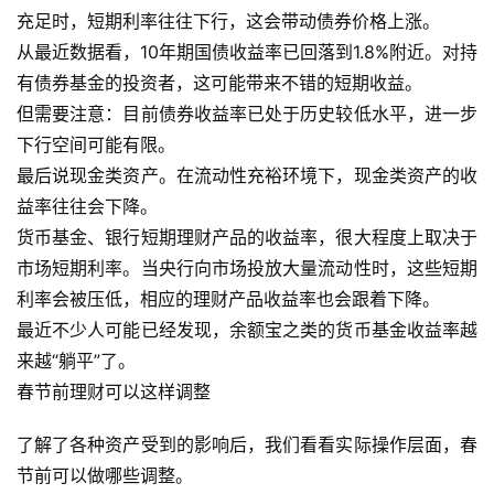
A
充足时，短期利率往往下行，这会带动债券价格上涨。
I
从最近数据看，10年期国债收益率已回落到1.8%附近。对持
提
有债券基金的投资者，这可能带来不错的短期收益。
示
但需要注意：目前债券收益率已处于历史较低水平，进一步
词
下行空间可能有限。
最后说现金类资产。在流动性充裕环境下，现金类资产的收
开
源
益率往往会下降。
代
货币基金、银行短期理财产品的收益率，很大程度上取决于
码
市场短期利率。当央行向市场投放大量流动性时，这些短期
利率会被压低，相应的理财产品收益率也会跟着下降。
常
最近不少人可能已经发现，余额宝之类的货币基金收益率越
用
来越“躺平”了。
链
春节前理财可以这样调整
接
了解了各种资产受到的影响后，我们看看实际操作层面，春
节前可以做哪些调整。