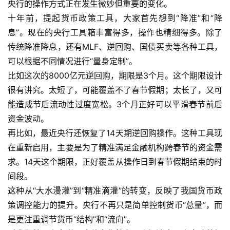
央行的操作方式正在发生微妙但重要的变化。
十年前，提起货币政策工具，大家首先想到“降准”和“降
息”。现在的央行工具箱丰富得多，操作也精细得多。除了
传统降准降息，还有MLF、逆回购、国债买卖等各种工具，
可以根据不同情况进行“量身定制”。
比如这次的8000亿元逆回购，期限是3个月。这个期限设计
很有讲究。太短了，可能覆盖不了春节假期；太长了，又可
能造成节后流动性过度宽松。3个月正好可以平滑春节前后
资金波动。
A
再比如，最近央行还恢复了14天期逆回购操作。这种工具现
I
在重新启用，主要是为了精准满足金融机构跨春节的资金需
实
求。14天这个期限，正好覆盖从操作日到春节假期结束的时
干
群
间段。
这种从“大水漫灌”到“精准滴灌”的转变，反映了我国货币政
运
策调控能力的提升。央行不再只是简单控制货币“总量”，而
营
是更注重调节货币“结构”和“流向”。
记