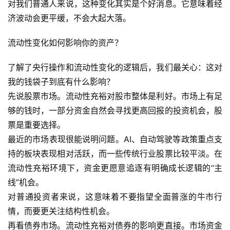
对我们普通人来说，这种变化其实是个好消息。它意味着经
录
济波动会更平缓，不会大起大落。
经
流动性变化如何影响你的资产？
验
教
了解了央行操作和流动性变化的逻辑后，我们最关心：这对
程
我的钱袋子到底有什么影响？
先说股票市场。流动性充裕对股市整体是利好。市场上有足
软
够的钱时，一部分资金自然会寻找更高回报的投资机会，股
件
票是重要选择。
应
最近的市场表现很能说明问题。AI、自动驾驶等政策重点支
用
持的板块表现相对活跃，而一些传统行业股票比较平淡。在
登录
注册
流动性充裕环境下，资金更愿意追逐有明确成长逻辑的“主
服
务
线”机会。
项
对普通投资者来说，这意味着不要指望全面普涨的牛市行
目
情，而要更关注结构性机会。
再看债券市场。流动性充裕对债券的影响更直接。市场资金