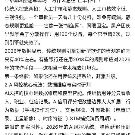
1 传统风控翻车现场：为什么总在“亡羊补牢”？
传统风控靠两招：人工审核和静态规则。人工审核效率低、
主观性强，一个审批员一天看几十份材料，难免有疏漏。静
态规则更尴尬——它像一张“捕鱼网”，网眼固定。黑产团伙
早就学会了分散操作：用100个设备，每个只申请2次，规
则引擎就失效了。
2026年数据显示，传统规则引擎对新型欺诈的检测准确率
只有40%左右。有些银行还在用2018年的规则库应对2026
年的欺诈手段——这相当于拿木棍去打坦克。
第一条经验：如果你还在用传统风控系统，赶紧升级。
2 AI风控核心玩法：数据维度与实时研判
AI风控的核心是数据维度和模型智能。传统信用评分只看收
入、职业、征信记录。AI信用评分把数据边界大大扩展：行
为数据（手机操作习惯）、交易规律、外部数据（电商记
录、卫星影像）、时序特征（LSTM捕捉消费周期）。
最狠的是实时性。2026年的AI风控系统，响应延迟压到