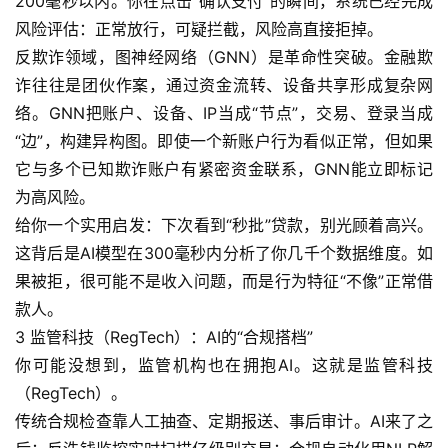
200毫秒以内。你在点击“确认支付”的瞬间，系统已经完成
风险评估：正常放行，可疑拦截，风险高直接拒掉。
反欺诈领域，图神经网络（GNN）是革命性突破。金融欺
诈往往是团伙作案，通过资金流转、设备共享形成复杂网
络。GNN把账户、设备、IP当成“节点”，交易、登录当成
“边”，构建异构图。即使一个新账户行为看似正常，但如果
它与多个已知欺诈账户有紧密资金联系，GNN能立即标记
为高风险。
给你一个实用启发：下次看到“秒批”贷款，别光顾着高兴。
这背后是AI模型在300毫秒内分析了你几千个数据维度。如
果被拒，很可能不是收入问题，而是行为特征“不像”正常借
款人。
3 监管科技（RegTech）：AI的“合规搭档”
你可能没想到，监管机构也在拥抱AI。这就是监管科技
（RegTech）。
A
传统合规检查靠人工抽查、定期报送、事后审计。AI来了之
I