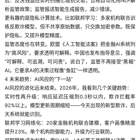
后：反洗钱监控实时扫描亿级别交易；合规自动化用NLP解
实
析监管政策；监管报送智能生成报告，减少错误。
干
更有趣的是隐私计算技术。比如联邦学习：多家机构联合训
群
练反欺诈模型，但不共享原始数据，只交换加密参数。既保
护隐私，又提升模型精度。
运
营
监管态度也在转变。欧盟《人工智能法案》把金融AI系统列
记
为“高风险”，要求透明可解释。中国也发布指导意见，强调
录
“可解释、可追溯、可问责”。说白了，监管不再接受“黑箱”
AI。它要求AI的决策过程像“鱼缸”一样透明。
经
4 未来趋势：AI风控的“下一站”
验
AI风控的进化远未结束。2026年，我看到几个关键趋势：
教
实时性再升级：响应延迟压缩到0.3秒以内，欺诈拦截率
程
92%以上。模型更新周期缩短——今天出现的新型欺诈，后
天系统就能识别。
软
联邦学习网络化：20家金融机构联合建模，客户画像精度
件
应
提升23%。单个机构防御能力，升级为行业联防。
用