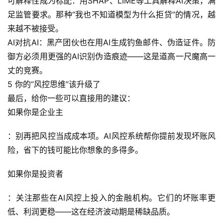
可解释性成为标配：用SHAP、LIME等工具解释AI决策，满
足监管要求。那种“我也不知道模型为什么拒贷”的情况，越
登录
注册
服
来越不被接受。
务
AI对抗AI：黑产团伙也在用AI生成钓鱼邮件、伪造证件。防
项
御方必须用更强的AI识别伪造痕迹——这是道高一尺魔高一
目
丈的竞赛。
5 你的“风控思维”该升级了
A
最后，给你一些可以直接用的建议：
I
提
如果你是企业主
示
词
：别再把风控当成成本项。AI风控系统帮你提前发现坏账风
险，省下的钱可能比你想象的多得多。
开
如果你是投资者
源
代
：关注那些在AI风控上投入的金融机构。它们的坏账率更
码
低、利润更稳——这在经济波动期是稀缺品质。