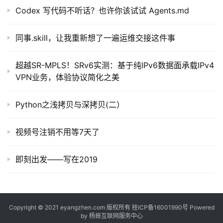
提
Codex 写代码不听话？也许你该试试 Agents.md
示
词
同事.skill，让我重新想了一遍运维交接这件事
开
超越SR-MPLS！SRv6实测：基于纯IPv6数据面承载IPv4
源
VPN业务，体验协议简化之美
代
码
Python之浅拷贝与深拷贝(二）
常
用
视频号注销不用等7天了
链
接
即刻出发——写在2019
Copyright © 2021 eyangzhen.com 版权所有
桂ICP备16001990号
Powered
by
杨振互联网服务中心