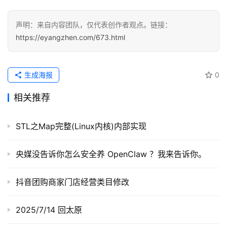
经
声明：来自内容团队，仅代表创作者观点。链接：
验
https://eyangzhen.com/673.html
教
程
生成海报
0
软
件
相关推荐
应
用
STL之Map完整(Linux内核)内部实现
登录
注册
服
央媒没告诉你怎么安全养 OpenClaw ？我来告诉你。
务
项
目
抖音团购商家门店经营类目修改
A
2025/7/14 回太原
I