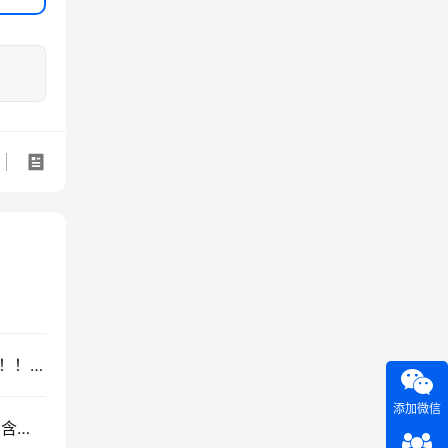
爆肝 36 张图彻底解释清楚 AI 圈 136 个造词艺术！！！
添加微信
超级干货，如何用AI工作流做视频，保姆级教程，含大模型提示词