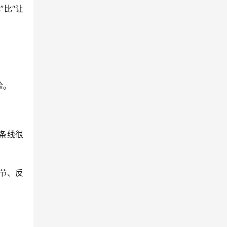
”比“让
险。
条线很
细节、反