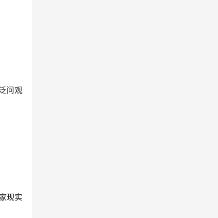
泛问观
大家现实