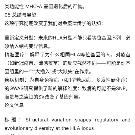
开
类功能性 MHC-A 基因退化后的产物。
源
代
05 总结与展望
码
这项研究彻底改变了我们对免疫遗传学的认知：
重新定义分型：未来的HLA分型不能只看等位基因序列，必
常
用
须纳入结构变异信息。
链
精准医疗：解释了为什么相同HLA等位基因的人，对疫苗
接
（如新冠疫苗、流感疫苗）的反应截然不同——可能是你基
因组里的一个“大插入”或“大缺失”在作祟。
疾病机制：为自身免疫病（如1型糖尿病、多发性硬化症）
的GWAS研究提供了新的解释维度：致病的可能不是SNP，
而是与之连锁的SV改变了基因剂量。
论文信息：
标题：Structural variation shapes regulatory and 
evolutionary diversity at the HLA locus