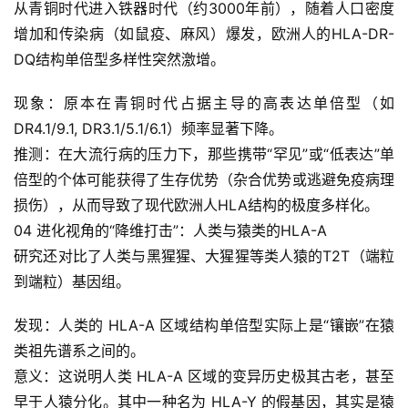
从青铜时代进入铁器时代（约3000年前），随着人口密度
增加和传染病（如鼠疫、麻风）爆发，欧洲人的HLA-DR-
软
DQ结构单倍型多样性突然激增。
件
应
现象：原本在青铜时代占据主导的高表达单倍型（如
用
DR4.1/9.1, DR3.1/5.1/6.1）频率显著下降。
登录
注册
推测：在大流行病的压力下，那些携带“罕见”或“低表达”单
服
务
倍型的个体可能获得了生存优势（杂合优势或逃避免疫病理
项
损伤），从而导致了现代欧洲人HLA结构的极度多样化。
目
04 进化视角的“降维打击”：人类与猿类的HLA-A
研究还对比了人类与黑猩猩、大猩猩等类人猿的T2T（端粒
A
到端粒）基因组。
I
提
发现：人类的 HLA-A 区域结构单倍型实际上是“镶嵌”在猿
示
类祖先谱系之间的。
词
意义：这说明人类 HLA-A 区域的变异历史极其古老，甚至
早于人猿分化。其中一种名为 HLA-Y 的假基因，其实是猿