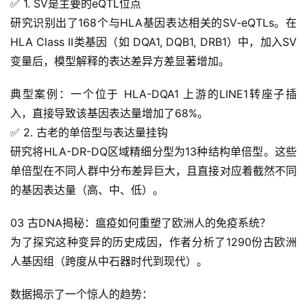
✅ 1. SV是主要的eQTL位点
研究识别出了168个与HLA基因表达相关的SV-eQTLs。在
HLA Class II类基因（如 DQA1, DQB1, DRB1）中，加入SV
A
变量后，模型解释的表达差异方差显著增加。
I
实
典型案例：一个位于 HLA-DQA1 上游的LINE1转座子插
干
入，直接导致该基因表达量增加了68%。
群
✅ 2. 古老的单倍型与表达量挂钩
研究将HLA-DR-DQ区域精细分型为13种结构单倍型。这些
运
单倍型在不同人群中分布差异巨大，且直接对应着截然不同
营
的基因表达量（高、中、低）。
记
录
03 古DNA揭秘：瘟疫如何重塑了欧洲人的免疫系统？
为了探究这种变异的历史成因，作者分析了1290份古欧洲
经
人基因组（跨度从中石器时代到现代）。
验
教
数据揭示了一个惊人的趋势：
程