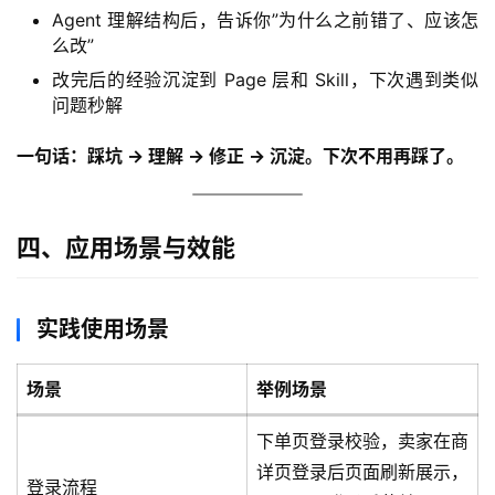
Agent 理解结构后，告诉你”为什么之前错了、应该怎
么改”
改完后的经验沉淀到 Page 层和 Skill，下次遇到类似
问题秒解
一句话：踩坑 → 理解 → 修正 → 沉淀。下次不用再踩了。
四、应用场景与效能
A
I
实
实践使用场景
干
群
场景
举例场景
运
下单页登录校验，卖家在商
营
详页登录后页面刷新展示，
登录流程
记