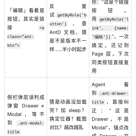
你：”这是个链接
反复
「编辑」看着是
按钮，
试
getByRole('b
按钮，其实是链
用
getByRole('l
、查
utton')
接
<a
ink', {name:
AntD 文档、猜
“，一次
class="ant-
'编辑'})
是不是版本不一
搞定，还记到
btn">
样……半小时起步
Page 层，下次
同类按钮直接复
用
Agent 看
到
.ant-drawer-
侧栏弹层误判成
猜是动画没加载
，直接纠
title
弹窗 Drawer ≠
完？加 sleep？
正：”这是
Modal，等不
换定位器？截图
Drawer，不是
到
.ant-modal-
对比？越改越乱
Modal”，锚点改
title