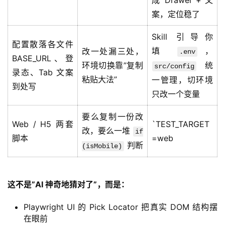
成 Drawer + 文
案，定位稳了
Skill 引导你
配置散落各文件
填
，
改一处漏三处，
.env
BASE_URL、登
环境切换靠”复制
统
src/config
录态、Tab 文案
粘贴大法”
一管理，切环境
到处写
只改一个变量
要么复制一份改
Web / H5 两套
`TEST_TARGET
改，要么一堆
if
脚本
=web
判断
(isMobile)
这不是”AI 神奇地猜对了”，而是：
Playwright UI 的 Pick Locator 把真实 DOM 结构摆
在眼前