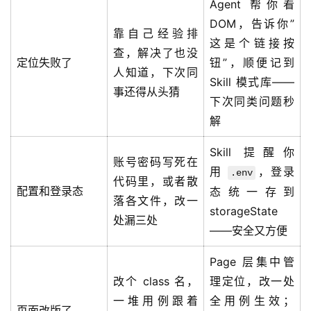
Agent 帮你看
DOM，告诉你”
靠自己经验排
这是个链接按
查，解决了也没
定位失败了
钮”，顺便记到
人知道，下次同
Skill 模式库——
事还得从头猜
下次同类问题秒
解
Skill 提醒你
账号密码写死在
用
，登录
.env
代码里，或者散
配置和登录态
态统一存到
落各文件，改一
storageState
处漏三处
——安全又方便
Page 层集中管
改个 class 名，
理定位，改一处
一堆用例跟着
全用例生效；
页面改版了