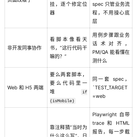
挂，逐个修定位
spec 只管业务流
器
程，不用操心底
层
用例步骤跟业务
看脚本像看天
话术对齐，
非开发同事协作
书，”这行代码干
PM/QA 能看懂在
嘛的？”
测什么
要么两套脚本，
同一套 spec，
要么代码里一
Web 和 H5 两端
`TEST_TARGET
堆
if
=web
(isMobile)
Playwright 自带
trace 和 HTML
靠注释猜”当时为
报告，每一步截
什么这么写”，日