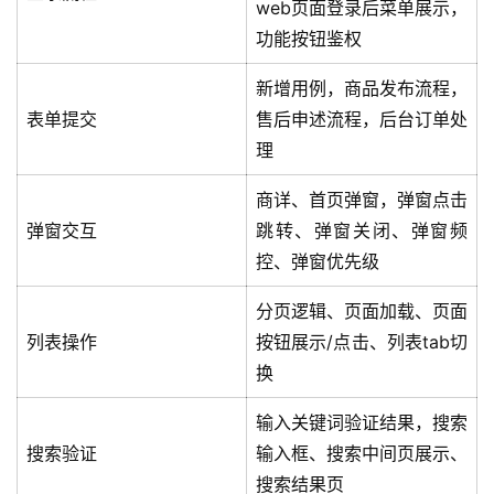
web页面登录后菜单展示，
录
功能按钮鉴权
经
新增用例，商品发布流程，
验
表单提交
售后申述流程，后台订单处
教
理
程
商详、首页弹窗，弹窗点击
软
弹窗交互
跳转、弹窗关闭、弹窗频
件
控、弹窗优先级
应
用
分页逻辑、页面加载、页面
列表操作
按钮展示/点击、列表tab切
登录
注册
服
换
务
项
输入关键词验证结果，搜索
目
搜索验证
输入框、搜索中间页展示、
搜索结果页