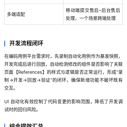
A
I
移动端提交售后–后台售后
多端适配
提
处理，一个场景跨端处理
示
词
开发流程闭环
开
源
在编码用例平台需求时，先录制自动化用例作为基准快照，
代
开发完成后进行回放，自动检测修改的组件是否影响了关联
码
页面【References】的样式与逻辑是否正常运行，形成”录
制→开发→回放→验证”的闭环，确保新增功能不破坏既有
常
用
交互。
链
接
UI 自动化有效控制了代码变更的影响范围，降低了开发调
试时的回归风险。
综合提效汇总