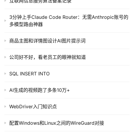
互联网信息服务算法备案记录
软
3分钟上手Claude Code Router：无需Anthropic账号的
件
多模型路由神器
应
用
商品主图和详情图设计AI图片提示词
登录
注册
服
公司好不好，看老员工的眼神就知道
务
项
目
SQL INSERT INTO
A
AI生成的视频跑了多条10万+
I
提
WebDriver入门知识点
示
词
配置Windows和Linux之间的WireGuard对接