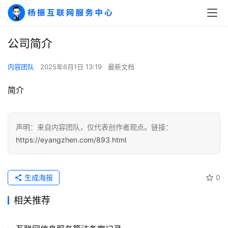
公司简介
A
I
内容团队
2025年6月1日 13:19
最新文档
实
干
简介
群
运
声明：来自内容团队，仅代表创作者观点。链接：
营
https://eyangzhen.com/893.html
记
录
生成海报
0
经
验
相关推荐
教
程