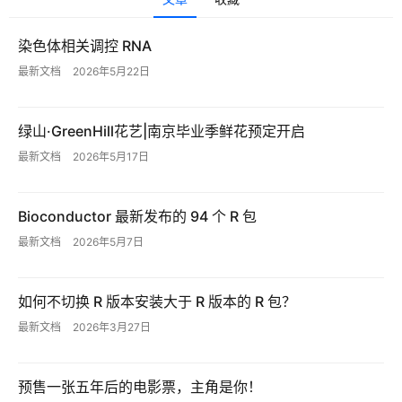
运
染色体相关调控 RNA
营
最新文档
2026年5月22日
记
录
绿山·GreenHill花艺|南京毕业季鲜花预定开启
经
最新文档
2026年5月17日
验
教
Bioconductor 最新发布的 94 个 R 包
程
最新文档
2026年5月7日
软
件
如何不切换 R 版本安装大于 R 版本的 R 包？
应
最新文档
2026年3月27日
用
登录
注册
服
预售一张五年后的电影票，主角是你！
务