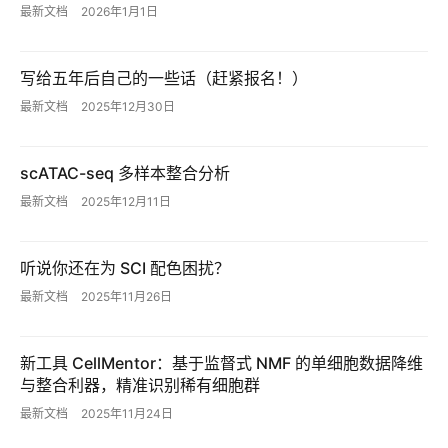
最新文档
2026年1月1日
项
目
写给五年后自己的一些话（赶紧报名！）
A
最新文档
2025年12月30日
I
提
scATAC-seq 多样本整合分析
示
词
最新文档
2025年12月11日
开
听说你还在为 SCI 配色困扰？
源
最新文档
2025年11月26日
代
码
新工具 CellMentor：基于监督式 NMF 的单细胞数据降维
常
与整合利器，精准识别稀有细胞群
用
最新文档
2025年11月24日
链