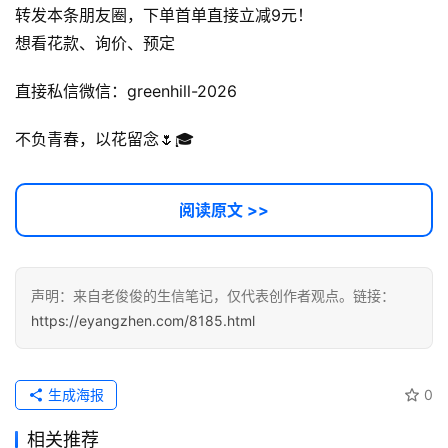
转发本条朋友圈，下单首单直接立减9元！
运
想看花款、询价、预定
营
记
直接私信微信：greenhill-2026
录
不负青春，以花留念🌷🎓
经
验
教
阅读原文 >>
程
软
声明：来自老俊俊的生信笔记，仅代表创作者观点。链接：
件
https://eyangzhen.com/8185.html
应
用
生成海报
0
服
务
相关推荐