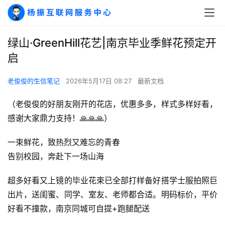
绿山·GreenHill花艺|南京毕业季鲜花预定开
启
老俊俊的生信笔记
2026年5月17日 08:27
最新文档
（老俊俊的好朋友刚开的花店，优惠多多，样式多样好看，
感谢大家鼎力支持！🙏🙏🙏）
一束鲜花，致热烈又难忘的青春
告别校园，奔赴下一场山海
A
I
超多好看又上镜的毕业花束已全部打样备好搭学士服拍照巨
实
出片，送闺蜜、同学、室友、老师都合适。明码标价，平价
干
好看不撞款，南京同城可自提+跑腿配送
群