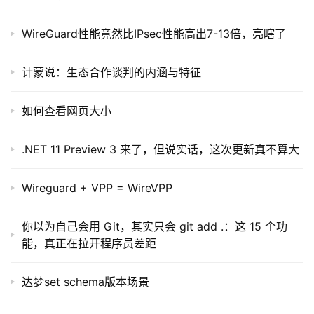
项
目
WireGuard性能竟然比IPsec性能高出7-13倍，亮瞎了
A
计蒙说：生态合作谈判的内涵与特征
I
提
示
如何查看网页大小
词
.NET 11 Preview 3 来了，但说实话，这次更新真不算大
开
源
Wireguard + VPP = WireVPP
代
码
你以为自己会用 Git，其实只会 git add .：这 15 个功
能，真正在拉开程序员差距
常
用
达梦set schema版本场景
链
接