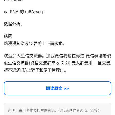
经
验
carRNA 的 m6A-seq：
教
程
数据分析：
结尾
软
路漫漫其修远兮,吾将上下而求索。
件
应
欢迎加入生信交流群。加我微信我也拉你进 微信群聊老俊
用
俊生信交流群(微信交流群需收取 20 元入群费用,一旦交费,
登录
注册
拒不退还!(防止骗子和便于管理)) 。
服
务
项
阅读原文 >>
目
A
I
声明：来自老俊俊的生信笔记，仅代表创作者观点。链接：