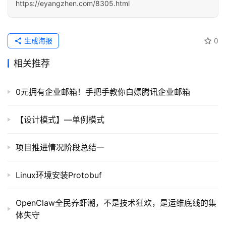
提
https://eyangzhen.com/8305.html
示
词
生成海报
0
开
相关推荐
源
代
码
0元拥有企业邮箱！手把手教你白嫖腾讯企业邮箱
常
【设计模式】—单例模式
用
链
项目推进情况阶段总结一
接
Linux环境安装Protobuf
OpenClaw全民养虾潮，不是技术狂欢，是运维底线的集
体失守