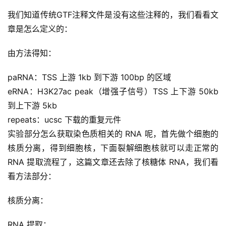
我们知道传统GTF注释文件是没有这些注释的，我们看看文
章是怎么定义的：
由方法得知：
paRNA：TSS 上游 1kb 到下游 100bp 的区域
eRNA：H3K27ac peak（增强子信号）TSS 上下游 50kb 
A
到上下游 5kb
I
repeats：ucsc 下载的重复元件
实
干
实验部分怎么获取染色质相关的 RNA 呢，首先做个细胞的
群
核质分离，得到细胞核，下面裂解细胞核就可以走正常的 
RNA 提取流程了，这篇文章还去除了核糖体 RNA，我们看
运
看方法部分：
营
记
核质分离：
录
RNA 提取：