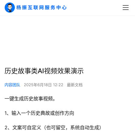
A
I
历史故事类AI视频效果演示
实
干
内容团队
2025年6月18日 12:22
最新文档
群
一键生成历史故事视频。
运
营
1、输入一个历史典故或创作方向
记
录
2、文案可自定义（也可留空，系统自动生成）