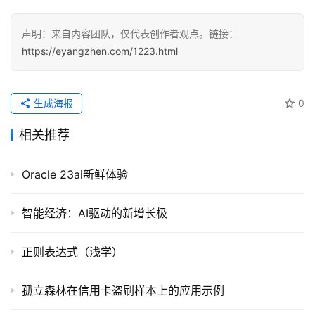
经
声明：来自内容团队，仅代表创作者观点。链接：
验
https://eyangzhen.com/1223.html
教
程
生成海报
0
软
件
相关推荐
应
用
Oracle 23ai新鲜体验
登录
注册
服
智能经济：AI驱动的新增长极
务
项
目
正则表达式（浅学）
A
孤立森林在信用卡盗刷样本上的应用示例
I