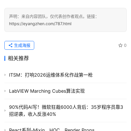
应
用
声明：来自内容团队，仅代表创作者观点。链接：
登录
注册
https://eyangzhen.com/787.html
服
务
项
生成海报
0
目
相关推荐
A
I
ITSM：打响2026运维体系化作战第一枪
提
示
词
LabVIEW Marching Cubes算法实现
开
90%代码AI写！微软狂裁6000人背后：35岁程序员靠3
源
招逆袭，收入反涨40%
代
码
React系列-Mixin、HOC、Render Props