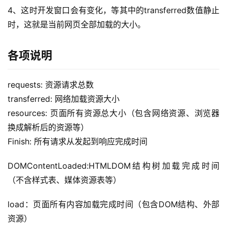
A
4、这时开发窗口会有变化，等其中的transferred数值静止
I
时，这就是当前网页全部加载的大小。
实
干
群
各项说明
运
requests: 资源请求总数
营
transferred: 网络加载资源大小
记
resources: 页面所有资源总大小（包含网络资源、浏览器
录
换成解析后的资源等）
Finish: 所有请求从发起到响应完成时间
经
验
DOMContentLoaded:HTMLDOM结构树加载完成时间
教
程
（不含样式表、媒体资源表等）
load：页面所有内容加载完成时间（包含DOM结构、外部
软
资源）
件