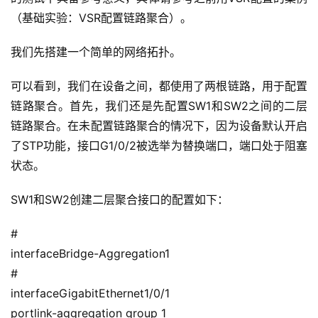
（基础实验：VSR配置链路聚合）。
我们先搭建一个简单的网络拓扑。
A
可以看到，我们在设备之间，都使用了两根链路，用于配置
I
链路聚合。首先，我们还是先配置SW1和SW2之间的二层
实
链路聚合。在未配置链路聚合的情况下，因为设备默认开启
干
了STP功能，接口G1/0/2被选举为替换端口，端口处于阻塞
群
状态。
运
SW1和SW2创建二层聚合接口的配置如下：
营
记
#
录
interfaceBridge-Aggregation1
#
经
interfaceGigabitEthernet1/0/1
验
教
portlink-aggregation group 1