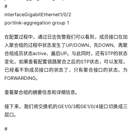
程
#
interfaceGigabitEthernet1/0/2
软
portlink-aggregation group 1
件
应
在配置过程中，通过日志告警我们可以看到，成员接口在加
用
入聚合组的过程中状态发生了UP/DOWN，先DOWN、再聚
合组成员状态active、最后UP。与此同时，还有STP的状态
登录
注册
服
变化，如果查看配置链路聚合之后的STP状态，可以发现，
务
已经看不到成员接口的状态了，只有聚合接口的状态，为
项
FORWARDING。
目
查看聚合组的摘要信息和详细信息。
A
I
接下来，我们将交换机的GE1/0/3和GE1/0/4接口切换成三
提
层口。
示
词
#